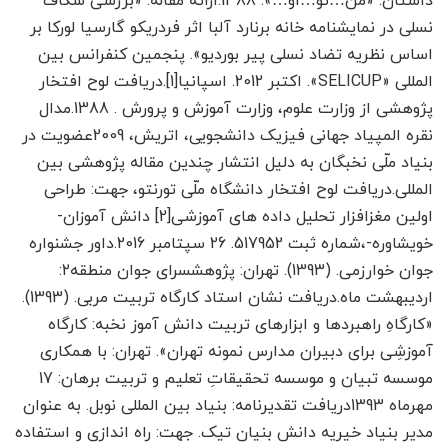
داستان: «من…تو…او…». 1388.ارائه مقاله: «بررسی شکاف
نسلی در نمایشنامه خانه برنارد آلبا اثر فردریکو گارسیا لورکا بر
اساس نظریه تضاد نسلی پیر بوردیو». پنجمین کنفرانس بین
المللی «SELICUP». اکتبر 2012. اسپانیا[1].دریافت لوح افتخار
پژوهشی از وزارت علوم، وزارت آموزش و پرورش . 1388.مدال
نقره المپیاد جهانی فیزیک دانشجویی، اتریش، 2009عضویت در
بنیاد ملّی نخبگان به دلیل انتشار چندین مقاله پژوهشی بین
المللی.دریافت لوح افتخار دانشگاه ملّی تورنتو، جهت: طراحی
اولین مغزافزار تحلیل داده های آموزشی[2] دانش آموزان-
خویشاوره-،شماره ثبت 517952. 26 سپتامبر 2016.داور جشنواره
جوان خوارزمی. (1393). تهران: پژوهشسرای جوان منطقه۲:
اردیبهشت ماه.دریافت نشان استاد کارگاه تربیت مربی. (1393).
«کارگاهِ راهبردها و ابزارهای تربیت دانش آموز نخبه: کارگاه
آموزشِی برای دبیران مدارس نمونه تهران». تهران: با همکاری
موسسه تبیان و موسسه تحقیقاتِ تعلیم و تربیت برهان: 17
مهرماه 1393دریافت تقدیرنامه: بنیاد بین المللی نوبل. به عنوان
مدیر بنیاد خیریه دانش بنیان تیک. جهت: راه اندازی و استفاده