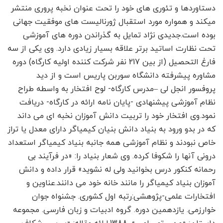
دستاوردها و تئوری های خود را تحت عنوان نخبه پروری منتشر
میکند و همواره مورد استقبال ژورنالیست های موفقیت جهانی
بوده است.جدیدی نژاد تمایل به گذراندن دوره های آموزشی
تحت نظارت اساتید برتر علاقه بسیار زیادی دارد. وی یکی از سه
فارغ التحصیل (از بین 217 نفر شرکت کننده اولیه کارگاه) دوره
مشاوره پیشرفته دانشگاه سوربن پاریس است و از دید
پروفسور انجل لی –مدرس کارگاه- لوح افتخار به واسطه طراح
نظام آموزشی پیشنهادی -پایان نامه ارائه در کارگاه- دریافت
نمود.وی افتخار خود را تربیت دانش آموزان نخبه ای می داند
که در بدو ورود به بنیاد دانش بنیان کیمیاگر دارای معدل یا تراز
خاص نبودند و نظام آموزشی همه جانبه بنیاد کیمیاگر استعداد
درونی آنها را شکوفا کرده. وی شعار بنیاد را: «در فرآیند بی
رحمانه کنکور درس بخوانید ولی له نشوید» قرار داده و دانش
آموزان بنیاد کیمیاگر را مانند خانه خود می دانند.عناوین و
افتخارات علمی-پژوهشی:رتبه اول کشوری. جشنواه جوان
خوارزمی. یازدهمین دوره. گروه ادبیات و زبان فارسی. مجموعه