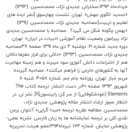
خردادماه 1393.سخنرانی: جدیدی نژاد، محمدحسین. (1393).
«تحدید: الگوی جهش». تهران: نشست چهارسوق [نشر ایده های
تعلیم و تربیت].مصاحبه: جدیدی نژاد، محمدحسین. (1391).
«بهمن چگونه شکل می گیرد؟ : مصاحبه با محمدحسین جدیدی
نژاد پیرامون وضعیت نظام آموزشی ادبیات در ایران». تهران:
دوره جدید: شماره 21: دوشنبه 4 دی ماه 1391: صفحه 37مصاحبه:
جدیدی نژاد، محمدحسین. (1393). «دلالی برای فرار مغزها:دلالان
هم از اختراعات دانش آموزی سود می­برند و هم زمینه مهاجرت
آنها به کشورهای خارجی را فراهم می­کنند». مصاحبه گیرنده:
مریم خباز. تهران: روزنامه جام جم. شماره 4058: شنبه 8
شهریور 1393: صفحه ۲۰در دست انتشار: ترجمه کتاب The
Elements (خودشکوفایی) از سر کِن رابینسون[6]. نشر نی. در
انتظار مجوز ارشاد.انتشار مقاله پژوهشی: جدیدی نژاد،
محمدحسین. مطالعه نظریه ترجمه «مبدا-گرایی» آنتوان برمن:
نقدی کلی بر ترجمه نمایشنامه ها به زبان فارسی. نشریه علمی-
پژوهشی نمایش. شماره 174: تیرماه۱۳۹۴عضو هیئت تحریریه: