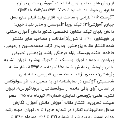
از روش های تحلیل نوین اطلاعات آموزشی مبتنی بر نرم
افزارهای هوشمند. شماره ثبت QMS08-2016/00043 . 7
آگوست 2016.طراحی و ساخت نرم افزار تولید فیلم های نسل
چهارم آموزشی[3]: تیک بورد[4].موسس و مدیر بنیاد خیریه
دانش بنیان تیک. مشاوره تخصصی کنکور دانش آموزان مبتنی
بر خویشاوره. 1390 تا کنون[5].مقالات و مصاحبه های منتشر
شده:انتشار مقاله پژوهشی: جدیدی نژاد، محمدحسین و رحیمی،
فاطمه. «نکند ویتسک زلزله فرهنگی باشد: پژوهشی تطبیقی
پیرامون ترجمه و اجرای ویتسک اثر گئورگ بوشنر». تهران: نشریه
علمی-پژوهشی نمایش. شماره165:خردادماه 1392.انتشار مقاله
پژوهشی: جدیدی نژاد، محمدحسین. «بررسی جنبه های
شخصیتی آژاکس در نمایشنامه ای به همین نام اثر سوفوکلس
بر اساس آرای باقی مانده از سوفسطائیان: پروتاگوراس». تهران:
نشریه علمی-پژوهشی نمایش. شماره171:تیرماه ماه 1395.عضو
هیئت تحریریه: انتشار مقاله آموزشِ دانش آموزان: نگارش
مدخل «عالیجناب تفکر» در شماره های 1 تا 8، تهران: مجله رشد
جوان آموزش و پرورش. از شماره 321 تا 329. مهرماه 1393 تا