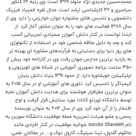
محمدحسین جدیدی نژاد متولد 1369 است. وی رتبه 22 کنکور
سراسری و 46 کارشناسی ارشد است. مدال نقره المپیاد فیزیک
دانشجویی و تندیس طلای جشنواره جوان خوارزمی را دارد. وی از
سال 1388 فعالیت های خود را به عنوان مشاور آغاز کرد. از
ابتدا توانست در کنار دانش آموزان سمپادی تجربیاتی کسب
کند و بعد به دلیل علاقه شخصی خود در استفاده از تکنولوژی
های روز دنیا برای دستیابی به فرآیندهای مشاوره ای بهینه تر
به بازدید برترین مدارس جهان رفت. وی در کارنامه خود بیش از
350 ساعت برنامه تصویری آموزشی در شبکه های تلویزیونی و
اپلیکیشن خویشاوره دارد. از حدود 1391 بنیاد دانش بنیان
کیمیاگر را تاسیس کرد. تئوری های آموزشی او در سال 2015 به
عنوان برترین مغزافزار هوشمند برای هدایت دانش آموزان نخبه
توسط دانشگاه تورنتوِ کانادا مورد ستایش قرار گرفت و لوح
افتخار را از آنِ خود کرد. وی از سال 2012 به عنوان نویسنده
رسمی و عضو هیئت تحریریه مجله موفقیت دانشگاه سوربن به
نام succès Shavaleh شوالیه موفقیت در کنار افرادی مانند
مالکوم گلدول، تینا سیلیگ، کارول دوک و… در مقالاتی علمی