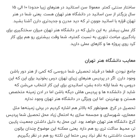
ساختار سنتی کمتر.
معمولا سن استانید در هنرهای زیبا حدودا 10 الی 15
سال بزرگتر از سن اساتید در دانشگاه هنر تهران هست. یعنی شما در هنر
تهران قراره با اساتید جوون تر که دید مدرن و جدیدتری دارن آشنا بشید.
کار عملی بیشتر.
به این دلیل که در دانشگاه هنر تهران میزان سختگیری برای
یادگیری مباحث تئوری به نسبت کمتره، شما وقت بیشتری رو هم برای کار
کرد روی پروژه ها و کارهای عملی دارید.
معایب دانشگاه هنر تهران
جامع نبودن.
قطعا در فیلد تحصیلی شما دروسی که کمی از هنر دور باشن
وجود دارن. اگر در پردیس هنرهای زیبای تهران درس بخونید برای این که این
دروس به شما ارائه داده بشن، اساتیدی برای این کار انتخاب می‌شن که
شاید از دانشکده ها و پردیس هاش دیگه باشن اما در ادن زمینه متخصص
هستن و بهترینن. اما این ویژگی در دانشگاه هنر تهران وجود نداره.
تحصیل در کرج.
همونطور که بالاتر هم اشاره کردیم در برخی زمینه‌ها مثل
معماری، شهرسازی و مجسمه سازی به احتمال زیاد محل تحصیل شما پردیس
کرج دانشگاه هنر تهران خواهد بود. این محل به دلیل داشتن جمعیت پایین
تر، محیط ساکت تری رو هم داره. یعنی ممکنه این موضوع چندان براتون
دوست داشتنی به نظر نیاد پس حتما این نکته رو هم در نظر بگیریم.