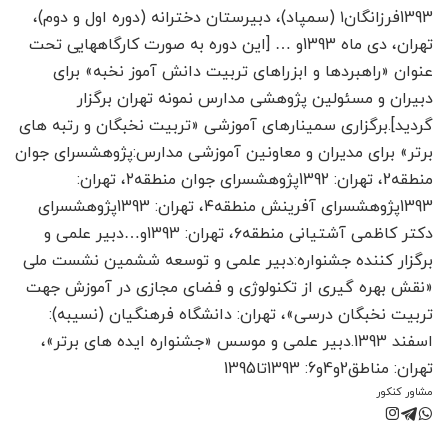
1393فرزانگان۱ (سمپاد)، دبیرستان دخترانه (دوره اول و دوم)،
تهران، دی ماه 1393و … [این دوره به صورت کارگاه­هایی تحت
عنوان «راهبردها و ابزراهای تربیت دانش آموز نخبه» برای
دبیران و مسئولین پژوهشی مدارس نمونه تهران برگزار
گردید].برگزاری سمینارهای آموزشی «تربیت نخبگان و رتبه های
برتر» برای مدیران و معاونین آموزشی مدارس:پژوهشسرای جوان
منطقه2، تهران: 1392پژوهشسرای جوان منطقه۲، تهران:
1393پژوهشسرای آفرینش منطقه۴، تهران: 1393پژوهشسرای
دکتر کاظمی آشتیانی منطقه۶، تهران: 1393و…دبیر علمی و
برگزار کننده جشنواره:دبیر علمی و توسعه ششمین نشست ملی
«نقش بهره گیری از تکنولوژی و فضای مجازی در آموزش جهت
تربیت نخبگان درسی»، تهران: دانشگاه فرهنگیان (نسیبه):
اسفند 1393.دبیر علمی و موسس «جشنواره ایده های برتر»،
تهران: مناطق2و4و6: 1393تا1395
مشاور کنکور