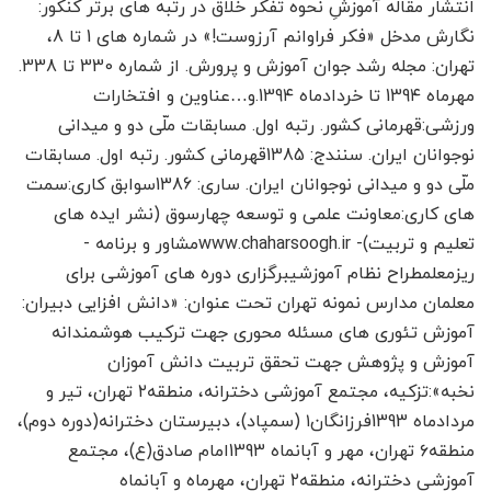
انتشار مقاله آموزشِ نحوه تفکر خلاق در رتبه های برتر کنکور:
نگارش مدخل «فکر فراوانم آرزوست!» در شماره های 1 تا 8،
تهران: مجله رشد جوان آموزش و پرورش. از شماره 330 تا 338.
مهرماه 139۴ تا خردادماه 139۴.و…عناوین و افتخارات
ورزشی:قهرمانی کشور. رتبه اول. مسابقات ملّی دو و میدانی
نوجوانان ایران. سنندج: 1385قهرمانی کشور. رتبه اول. مسابقات
ملّی دو و میدانی نوجوانان ایران. ساری: 1386سوابق کاری:سمت
های کاری:معاونت علمی و توسعه چهارسوق (نشر ایده های
تعلیم و تربیت)- www.chaharsoogh.irمشاور و برنامه ­
ریزمعلمطراح نظام آموزشیبرگزاری دوره های آموزشی برای
معلمان مدارس نمونه تهران تحت عنوان: «دانش افزایی دبیران:
آموزش تئوری های مسئله محوری جهت ترکیب هوشمندانه
آموزش و پژوهش جهت تحقق تربیت دانش آموزان
نخبه»:تزکیه، مجتمع آموزشی دخترانه، منطقه۲ تهران، تیر و
مردادماه 1393فرزانگان۱ (سمپاد)، دبیرستان دخترانه(دوره دوم)،
منطقه۶ تهران، مهر و آبان­ماه 1393امام صادق(ع)، مجتمع
آموزشی دخترانه، منطقه۲ تهران، مهرماه و آبان­ماه