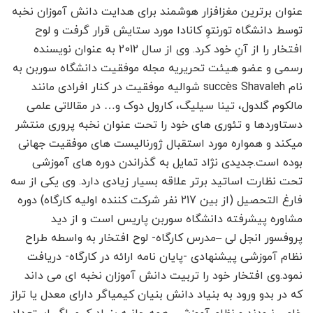
عنوان برترین مغزافزار هوشمند برای هدایت دانش آموزان نخبه
توسط دانشگاه تورنتوِ کانادا مورد ستایش قرار گرفت و لوح
افتخار را از آنِ خود کرد. وی از سال 2012 به عنوان نویسنده
رسمی و عضو هیئت تحریریه مجله موفقیت دانشگاه سوربن به
نام succès Shavaleh شوالیه موفقیت در کنار افرادی مانند
مالکوم گلدول، تینا سیلیگ، کارول دوک و… در مقالاتی علمی
دستاوردها و تئوری های خود را تحت عنوان نخبه پروری منتشر
میکند و همواره مورد استقبال ژورنالیست های موفقیت جهانی
بوده است.جدیدی نژاد تمایل به گذراندن دوره های آموزشی
تحت نظارت اساتید برتر علاقه بسیار زیادی دارد. وی یکی از سه
فارغ التحصیل (از بین 217 نفر شرکت کننده اولیه کارگاه) دوره
مشاوره پیشرفته دانشگاه سوربن پاریس است و از دید
پروفسور انجل لی –مدرس کارگاه- لوح افتخار به واسطه طراح
نظام آموزشی پیشنهادی -پایان نامه ارائه در کارگاه- دریافت
نمود.وی افتخار خود را تربیت دانش آموزان نخبه ای می داند
که در بدو ورود به بنیاد دانش بنیان کیمیاگر دارای معدل یا تراز