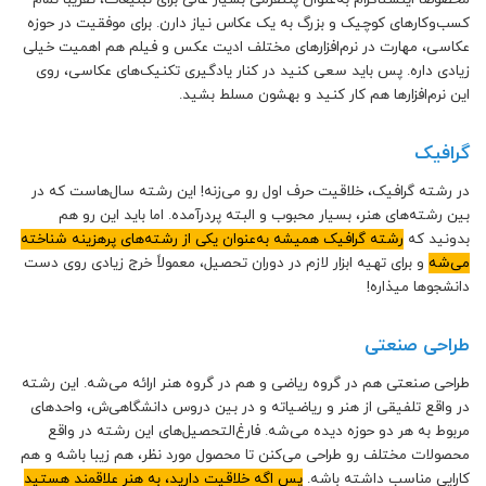
کسب‌‌و‌کارهای کوچیک و بزرگ به یک عکاس نیاز دارن. برای موفقیت در حوزه
عکاسی، مهارت در نرم‌افزار‌های مختلف ادیت عکس و فیلم هم اهمیت خیلی
زیادی داره. پس باید سعی کنید در کنار یادگیری تکنیک‌های عکاسی، روی
این نرم‌افزارها هم کار کنید و بهشون مسلط بشید.
گرافیک
در رشته گرافیک، خلاقیت حرف اول رو می‌زنه! این رشته سال‌هاست که در
بین رشته‌های هنر، بسیار محبوب و البته پردرآمده. اما باید این رو هم
بدونید که
رشته گرافیک‌ همیشه به‌عنوان یکی از رشته‌های پرهزینه شناخته
می‌شه
و برای تهیه ابزار لازم در دوران تحصیل، معمولاً خرج زیادی روی دست
دانشجوها میذاره!
طراحی صنعتی
طراحی صنعتی هم در گروه ریاضی و هم در گروه هنر ارائه می‌شه. این رشته
در واقع تلفیقی از هنر و ریاضیاته و در بین دروس دانشگاهی‌ش، واحدهای
مربوط به هر دو حوزه دیده می‌شه. فارغ‌التحصیل‌های این رشته در واقع
محصولات مختلف رو طراحی می‌کنن تا محصول مورد نظر، هم زیبا باشه و هم
کارایی مناسب داشته باشه.
پس اگه خلاقیت دارید، به هنر علاقمند هستید