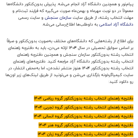
پیام‌نور و همچنین دانشگاه آزاد انجام می‌شه. پذیرش بدون‌کنکور دانشگاه‌ها
معمولاً در دو نوبت مهرماه و بهمن‌ماه صورت می‌گیره که فرایند ثبت‌نام و
مهلت انتخاب رشته، از طریق سایت
سازمان سنجش
و سایت رسمی
دانشگاه آزاد اسلامی
به داوطلب‌ها اطلاع‌رسانی می‌شه.
برای اطلاع از رشته‌هایی که دانشگاه‌های مختلف به‌صورت بدون‌کنکور و صرفاً
بر اساس سوابق تحصیلی در سال ۱۴۰
۴
ارائه می‌دن، باید به دفترچه راهنمای
انتخاب رشته بدون‌کنکور سازمان سنجش و همچنین دفترچه راهنمای
انتخاب رشته بدون‌کنکور دانشگاه آزاد مراجعه کنید. دفترچه‌های راهنمای
انتخاب رشته بدون‌کنکور ۱۴۰
۴
هنوز منتشر نشده‌ن، اما به‌محض انتشار، در
سایت کیمیاگرخونه بارگذاری می‌شن و می‌تونید از طریق لینک‌های زیر اون‌ها
رو دانلود کنید:
دفترچه راهنمای انتخاب رشته بدون‌کنکور گروه ریاضی ۱۴۰
۴
دفترچه راهنمای انتخاب رشته بدون‌کنکور گروه تجربی ۱۴۰
۴
دفترچه راهنمای انتخاب رشته بدون‌کنکور گروه انسانی
۴
۱۴۰
دفترچه راهنمای انتخاب رشته بدون‌کنکور گروه هنر
۴
۱۴۰
دفترچه راهنمای انتخاب رشته بدون‌کنکور گروه زبان
۴
۱۴۰