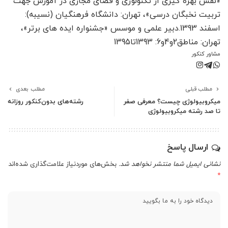
«نقش بهره گیری از تکنولوژی و فضای مجازی در آموزش جهت
تربیت نخبگان درسی»، تهران: دانشگاه فرهنگیان (نسیبه):
اسفند 1393.دبیر علمی و موسس «جشنواره ایده های برتر»،
تهران: مناطق2و4و6: 1393تا1395
مشاور کنکور
مطلب قبلی
مطلب بعدی
میکروبیولوژی چیست؟ معرفی صفر
رشته‌های بدون‌کنکور روزانه
تا صد رشته میکروبیولوژی
ارسال پاسخ
نشانی ایمیل شما منتشر نخواهد شد.
بخش‌های موردنیاز علامت‌گذاری شده‌اند
*