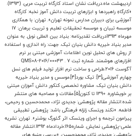
اردیبهشت ماه.دریافت نشان استاد کارگاه تربیت مربی. (1393).
«کارگاهِ راهبردها و ابزارهای تربیت دانش آموز نخبه: کارگاه
آموزشِی برای دبیران مدارس نمونه تهران». تهران: با همکاری
موسسه تبیان و موسسه تحقیقاتِ تعلیم و تربیت برهان: 17
مهرماه 1393دریافت تقدیرنامه: بنیاد بین المللی نوبل. به عنوان
مدیر بنیاد خیریه دانش بنیان تیک. جهت: راه اندازی و استفاده
از روش های تحلیل نوین اطلاعات آموزشی مبتنی بر نرم
افزارهای هوشمند. شماره ثبت QMS08-2016/00043 . 7
آگوست 2016.طراحی و ساخت نرم افزار تولید فیلم های نسل
چهارم آموزشی[3]: تیک بورد[4].موسس و مدیر بنیاد خیریه
دانش بنیان تیک. مشاوره تخصصی کنکور دانش آموزان مبتنی
بر خویشاوره. 1390 تا کنون[5].مقالات و مصاحبه های منتشر
شده:انتشار مقاله پژوهشی: جدیدی نژاد، محمدحسین و رحیمی،
فاطمه. «نکند ویتسک زلزله فرهنگی باشد: پژوهشی تطبیقی
پیرامون ترجمه و اجرای ویتسک اثر گئورگ بوشنر». تهران: نشریه
علمی-پژوهشی نمایش. شماره165:خردادماه 1392.انتشار مقاله
پژوهشی: جدیدی نژاد، محمدحسین. «بررسی جنبه های