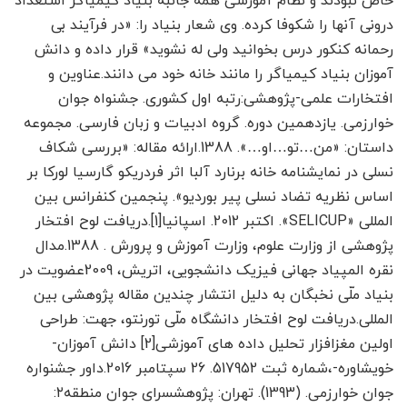
خاص نبودند و نظام آموزشی همه جانبه بنیاد کیمیاگر استعداد
درونی آنها را شکوفا کرده. وی شعار بنیاد را: «در فرآیند بی
رحمانه کنکور درس بخوانید ولی له نشوید» قرار داده و دانش
آموزان بنیاد کیمیاگر را مانند خانه خود می دانند.عناوین و
افتخارات علمی-پژوهشی:رتبه اول کشوری. جشنواه جوان
خوارزمی. یازدهمین دوره. گروه ادبیات و زبان فارسی. مجموعه
داستان: «من…تو…او…». 1388.ارائه مقاله: «بررسی شکاف
نسلی در نمایشنامه خانه برنارد آلبا اثر فردریکو گارسیا لورکا بر
اساس نظریه تضاد نسلی پیر بوردیو». پنجمین کنفرانس بین
المللی «SELICUP». اکتبر 2012. اسپانیا[1].دریافت لوح افتخار
پژوهشی از وزارت علوم، وزارت آموزش و پرورش . 1388.مدال
نقره المپیاد جهانی فیزیک دانشجویی، اتریش، 2009عضویت در
بنیاد ملّی نخبگان به دلیل انتشار چندین مقاله پژوهشی بین
المللی.دریافت لوح افتخار دانشگاه ملّی تورنتو، جهت: طراحی
اولین مغزافزار تحلیل داده های آموزشی[2] دانش آموزان-
خویشاوره-،شماره ثبت 517952. 26 سپتامبر 2016.داور جشنواره
جوان خوارزمی. (1393). تهران: پژوهشسرای جوان منطقه۲: