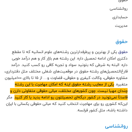
حقوق
روانشناسی
حسابداری
مدیریت
حقوق
حقوق
یکی از بهترین و پرطرفدارترین رشته‌های علوم انسانیه که تا مقطع
دکتری امکان ادامه تحصیل داره. این رشته هم بازار کار و هم درآمد خوبی
داره. البته به شرطی که بتونید سواد و تجربه کافی رو کسب کنید. درآمد
فارغ‌التحصیل‌های رشته حقوق در موقعیت‌های شغلی مختلف مثل دفترداری،
مشاوره حقوقی، وکالت کیفری و حقوقی، قضاوت و… از ۱۵ تا بالای ۱۰۰میلیون
متغیره.
یکی از معایب رشته حقوق اینه که امکان مهاجرت با این رشته
چندان مهیا نیست. چون کشورهای مختلف، مبانی حقوقی متفاوتی دارن و
قاعدتاً نمی‌تونید در کشور دیگه‌ای تحصیلتون رو ادامه بدید یا کار کنید
. مگر
این‌که کشوری رو برای مهاجرت انتخاب کنید که مبانی حقوقی یکسانی با ایران
داشته باشه، مثل کشور فرانسه.
روانشناسی