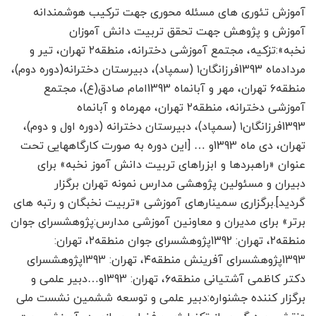
آموزش تئوری های مسئله محوری جهت ترکیب هوشمندانه
آموزش و پژوهش جهت تحقق تربیت دانش آموزان
نخبه»:تزکیه، مجتمع آموزشی دخترانه، منطقه۲ تهران، تیر و
مردادماه 1393فرزانگان۱ (سمپاد)، دبیرستان دخترانه(دوره دوم)،
منطقه۶ تهران، مهر و آبان­ماه 1393امام صادق(ع)، مجتمع
آموزشی دخترانه، منطقه۲ تهران، مهرماه و آبان­ماه
1393فرزانگان۱ (سمپاد)، دبیرستان دخترانه (دوره اول و دوم)،
تهران، دی ماه 1393و … [این دوره به صورت کارگاه­هایی تحت
عنوان «راهبردها و ابزراهای تربیت دانش آموز نخبه» برای
دبیران و مسئولین پژوهشی مدارس نمونه تهران برگزار
گردید].برگزاری سمینارهای آموزشی «تربیت نخبگان و رتبه های
برتر» برای مدیران و معاونین آموزشی مدارس:پژوهشسرای جوان
منطقه2، تهران: 1392پژوهشسرای جوان منطقه۲، تهران:
1393پژوهشسرای آفرینش منطقه۴، تهران: 1393پژوهشسرای
دکتر کاظمی آشتیانی منطقه۶، تهران: 1393و…دبیر علمی و
برگزار کننده جشنواره:دبیر علمی و توسعه ششمین نشست ملی