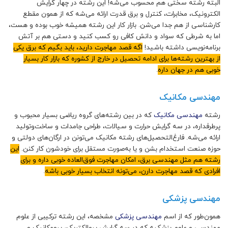
البته رشته سختی هم محسوب می‌شه! این رشته در چهار گرایش
الکترونیک، مخابرات، کنترل و برق قدرت ارائه می‌شه که از همون مقطع
کارشناسی از هم جدا می‌شن. بازار کار این رشته همیشه خوب بوده و هست،
اما به شرطی که سواد و دانش کافی رو کسب کنید و دستی هم بر آتش
برنامه‌نویسی داشته باشید!
اگه قصد مهاجرت دارید، باید بگیم که برق یکی
از بهترین رشته‌ها برای ادامه تحصیل در خارج از کشوره که بازار کار بسیار
خوبی هم در جهان داره
.
مهندسی مکانیک
رشته
مهندسی مکانیک
که در بین رشته‌های گروه ریاضی بسیار محبوب و
پرطرفداره، در سه گرایش حرارت و سیالات، طراحی جامدات و ساخت‌و‌تولید
ارائه می‌شه. فارغ‌التحصیل‌های رشته مکانیک می‌تونن در ارگان‌های دولتی و
حوزه صنعت استخدام بشن و یا به‌صورت مستقل برای خودشون کار کنن.
این
رشته هم مثل مهندسی برق، امکان مهاجرت فوق‌العاده خوبی داره و برای
افرادی که قصد مهاجرت دارن، می‌تونه انتخاب بسیار خوبی باشه
.
مهندسی پزشکی
همون‌طور که از اسم
مهندسی پزشکی
مشخصه، این رشته ترکیبی از علوم
مهندسی و علوم پزشکیه که در سه گرایش بیوالکتریک، بیومکانیک و