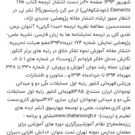
شهریور 1393: صفحه ۲۰در دست انتشار: ترجمه کتاب The
Elements (خودشکوفایی) از سر کِن رابینسون[6]. نشر نی. در
انتظار مجوز ارشاد.انتشار مقاله پژوهشی: جدیدی نژاد،
محمدحسین. مطالعه نظریه ترجمه «مبدا-گرایی» آنتوان برمن:
نقدی کلی بر ترجمه نمایشنامه ها به زبان فارسی. نشریه علمی-
پژوهشی نمایش. شماره 174: تیرماه۱۳۹۴عضو هیئت تحریریه:
انتشار مقاله آموزشِ نحوه تفکر خلاق در رتبه های برتر کنکور:
نگارش مدخل «فکر فراوانم آرزوست!» در شماره های 1 تا 8،
تهران: مجله رشد جوان آموزش و پرورش. از شماره 330 تا 338.
مهرماه 139۴ تا خردادماه 139۴.و…عناوین و افتخارات
ورزشی:قهرمانی کشور. رتبه اول. مسابقات ملّی دو و میدانی
نوجوانان ایران. سنندج: 1385قهرمانی کشور. رتبه اول. مسابقات
ملّی دو و میدانی نوجوانان ایران. ساری: 1386سوابق کاری:سمت
های کاری:معاونت علمی و توسعه چهارسوق (نشر ایده های
تعلیم و تربیت)- www.chaharsoogh.irمشاور و برنامه ­
ریزمعلمطراح نظام آموزشیبرگزاری دوره های آموزشی برای
معلمان مدارس نمونه تهران تحت عنوان: «دانش افزایی دبیران: