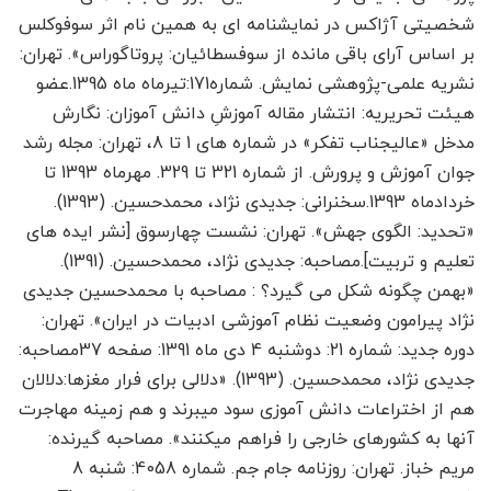
شخصیتی آژاکس در نمایشنامه ای به همین نام اثر سوفوکلس
بر اساس آرای باقی مانده از سوفسطائیان: پروتاگوراس». تهران:
نشریه علمی-پژوهشی نمایش. شماره171:تیرماه ماه 1395.عضو
هیئت تحریریه: انتشار مقاله آموزشِ دانش آموزان: نگارش
مدخل «عالیجناب تفکر» در شماره های 1 تا 8، تهران: مجله رشد
جوان آموزش و پرورش. از شماره 321 تا 329. مهرماه 1393 تا
خردادماه 1393.سخنرانی: جدیدی نژاد، محمدحسین. (1393).
«تحدید: الگوی جهش». تهران: نشست چهارسوق [نشر ایده های
تعلیم و تربیت].مصاحبه: جدیدی نژاد، محمدحسین. (1391).
«بهمن چگونه شکل می گیرد؟ : مصاحبه با محمدحسین جدیدی
نژاد پیرامون وضعیت نظام آموزشی ادبیات در ایران». تهران:
دوره جدید: شماره 21: دوشنبه 4 دی ماه 1391: صفحه 37مصاحبه:
جدیدی نژاد، محمدحسین. (1393). «دلالی برای فرار مغزها:دلالان
هم از اختراعات دانش آموزی سود می­برند و هم زمینه مهاجرت
آنها به کشورهای خارجی را فراهم می­کنند». مصاحبه گیرنده:
مریم خباز. تهران: روزنامه جام جم. شماره 4058: شنبه 8