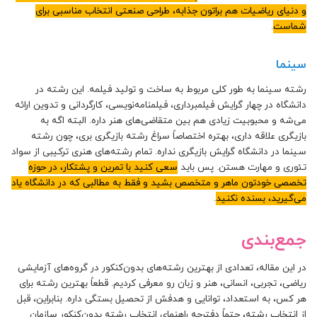
و دنیای ریاضیات هم براتون جذابه، طراحی صنعتی انتخاب مناسبی برای
شماست
.
سینما
رشته سینما به‌ طور کلی مربوط به ساخت و تولید فیلمه. این رشته در
دانشگاه در چهار گرایش‌ فیلمبرداری، فیلمنامه‌نویسی، کارگردانی و تدوین ارائه
می‌شه و محبوبیت زیادی هم بین متقاضی‌های هنر داره. البته اگه به
بازیگری علاقه داری، بهتره اختصاصاً سراغ رشته بازیگری بری، چون رشته
سینما در دانشگاه گرایش بازیگری نداره. تمام رشته‌‌های هنری ترکیبی از سواد
تئوری و مهارت هستن. پس باید
سعی کنید با تمرین و پشتکار، در حوزه
تخصصی خودتون ماهر و متخصص بشید و فقط به مطالبی که در دانشگاه یاد
می‌گیرید، بسنده نکنید
.
جمع‌بندی
در این مقاله، تعدادی از بهترین رشته‌های بدون‌کنکور در گروه‌های آزمایشی
ریاضی، تجربی، انسانی، هنر و زبان رو معرفی کردیم. قطعاً بهترین رشته برای
هر کس، به استعداد، توانایی و هدفش از تحصیل بستگی داره. بنابراین، قبل
از انتخاب رشته، حتماً دفترچه راهنمای انتخاب رشته بدون‌کنکور سازمان