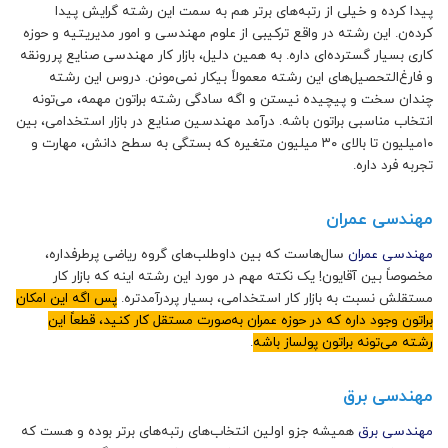
پیدا کرده و خیلی از رتبه‌های برتر هم به سمت این رشته گرایش پیدا
کرده‌ن. این رشته در واقع ترکیبی از علوم مهندسی و امور مدیریتیه و حوزه
کاری بسیار گسترده‌ای داره. به همین دلیل، بازار کار مهندسی صنایع پررونقه
و فارغ‌التحصیل‌‌های این رشته معمولاً بیکار نمی‌مونن. دروس این رشته
چندان سخت و پیچیده نیستن و اگه سادگی رشته براتون مهمه، می‌تونه
انتخاب مناسبی براتون باشه. درآمد مهندسین صنایع در بازار استخدامی، بین
۱۰میلیون تا بالای ۳۰ میلیون متغیره که بستگی به سطح دانش، مهارت و
تجربه فرد داره.
مهندسی عمران
مهندسی عمران
سال‌هاست که بین داوطلب‌های گروه ریاضی پرطرفداره،
مخصوصاً بین آقایون! یک نکته مهم در مورد این رشته اینه که بازار کار
مستقلش نسبت به بازار کار استخدامی، بسیار پردرآمدتره.
پس اگه این امکان
براتون وجود داره که در حوزه عمران به‌صورت مستقل کار کنید، قطعاً این
رشته می‌تونه براتون پولساز باشه
.
مهندسی برق
مهندسی برق
همیشه جزو اولین انتخاب‌های رتبه‌های برتر بوده و هست که