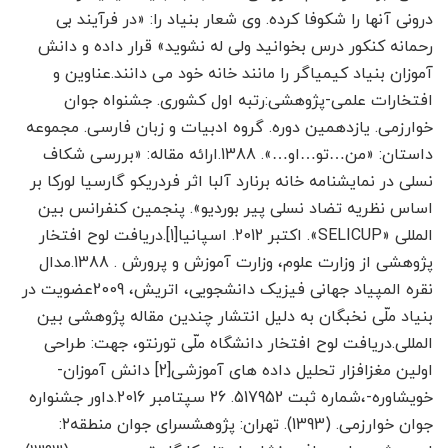
درونی آنها را شکوفا کرده. وی شعار بنیاد را: «در فرآیند بی
رحمانه کنکور درس بخوانید ولی له نشوید» قرار داده و دانش
آموزان بنیاد کیمیاگر را مانند خانه خود می دانند.عناوین و
افتخارات علمی-پژوهشی:رتبه اول کشوری. جشنواه جوان
خوارزمی. یازدهمین دوره. گروه ادبیات و زبان فارسی. مجموعه
داستان: «من…تو…او…». 1388.ارائه مقاله: «بررسی شکاف
نسلی در نمایشنامه خانه برنارد آلبا اثر فردریکو گارسیا لورکا بر
اساس نظریه تضاد نسلی پیر بوردیو». پنجمین کنفرانس بین
المللی «SELICUP». اکتبر 2012. اسپانیا[1].دریافت لوح افتخار
پژوهشی از وزارت علوم، وزارت آموزش و پرورش . 1388.مدال
نقره المپیاد جهانی فیزیک دانشجویی، اتریش، 2009عضویت در
بنیاد ملّی نخبگان به دلیل انتشار چندین مقاله پژوهشی بین
المللی.دریافت لوح افتخار دانشگاه ملّی تورنتو، جهت: طراحی
اولین مغزافزار تحلیل داده های آموزشی[2] دانش آموزان-
خویشاوره-،شماره ثبت 517952. 26 سپتامبر 2016.داور جشنواره
جوان خوارزمی. (1393). تهران: پژوهشسرای جوان منطقه۲: