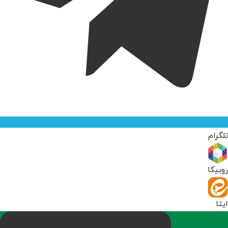
تلگرام
روبیکا
ایتا