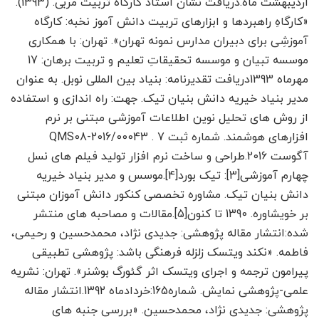
اردیبهشت ماه.دریافت نشان استاد کارگاه تربیت مربی. (1393).
«کارگاهِ راهبردها و ابزارهای تربیت دانش آموز نخبه: کارگاه
آموزشِی برای دبیران مدارس نمونه تهران». تهران: با همکاری
موسسه تبیان و موسسه تحقیقاتِ تعلیم و تربیت برهان: 17
مهرماه 1393دریافت تقدیرنامه: بنیاد بین المللی نوبل. به عنوان
مدیر بنیاد خیریه دانش بنیان تیک. جهت: راه اندازی و استفاده
از روش های تحلیل نوین اطلاعات آموزشی مبتنی بر نرم
افزارهای هوشمند. شماره ثبت QMS08-2016/00043 . 7
آگوست 2016.طراحی و ساخت نرم افزار تولید فیلم های نسل
چهارم آموزشی[3]: تیک بورد[4].موسس و مدیر بنیاد خیریه
دانش بنیان تیک. مشاوره تخصصی کنکور دانش آموزان مبتنی
بر خویشاوره. 1390 تا کنون[5].مقالات و مصاحبه های منتشر
شده:انتشار مقاله پژوهشی: جدیدی نژاد، محمدحسین و رحیمی،
فاطمه. «نکند ویتسک زلزله فرهنگی باشد: پژوهشی تطبیقی
پیرامون ترجمه و اجرای ویتسک اثر گئورگ بوشنر». تهران: نشریه
علمی-پژوهشی نمایش. شماره165:خردادماه 1392.انتشار مقاله
پژوهشی: جدیدی نژاد، محمدحسین. «بررسی جنبه های