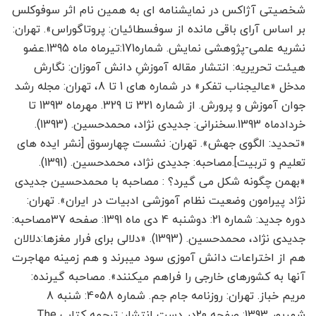
شخصیتی آژاکس در نمایشنامه ای به همین نام اثر سوفوکلس
بر اساس آرای باقی مانده از سوفسطائیان: پروتاگوراس». تهران:
نشریه علمی-پژوهشی نمایش. شماره171:تیرماه ماه 1395.عضو
هیئت تحریریه: انتشار مقاله آموزشِ دانش آموزان: نگارش
مدخل «عالیجناب تفکر» در شماره های 1 تا 8، تهران: مجله رشد
جوان آموزش و پرورش. از شماره 321 تا 329. مهرماه 1393 تا
خردادماه 1393.سخنرانی: جدیدی نژاد، محمدحسین. (1393).
«تحدید: الگوی جهش». تهران: نشست چهارسوق [نشر ایده های
تعلیم و تربیت].مصاحبه: جدیدی نژاد، محمدحسین. (1391).
«بهمن چگونه شکل می گیرد؟ : مصاحبه با محمدحسین جدیدی
نژاد پیرامون وضعیت نظام آموزشی ادبیات در ایران». تهران:
دوره جدید: شماره 21: دوشنبه 4 دی ماه 1391: صفحه 37مصاحبه:
جدیدی نژاد، محمدحسین. (1393). «دلالی برای فرار مغزها:دلالان
هم از اختراعات دانش آموزی سود می­برند و هم زمینه مهاجرت
آنها به کشورهای خارجی را فراهم می­کنند». مصاحبه گیرنده:
مریم خباز. تهران: روزنامه جام جم. شماره 4058: شنبه 8
شهریور 1393: صفحه ۲۰در دست انتشار: ترجمه کتاب The