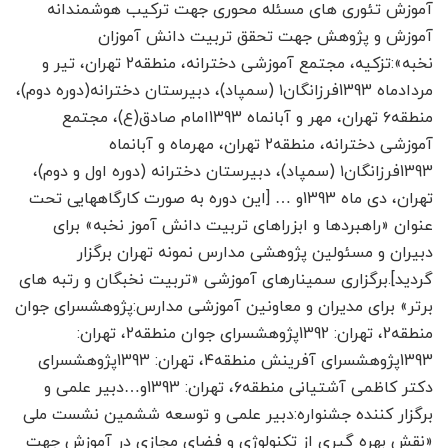
آموزش تئوری های مسئله محوری جهت ترکیب هوشمندانه
آموزش و پژوهش جهت تحقق تربیت دانش آموزان
نخبه»:تزکیه، مجتمع آموزشی دخترانه، منطقه۲ تهران، تیر و
مردادماه 1393فرزانگان۱ (سمپاد)، دبیرستان دخترانه(دوره دوم)،
منطقه۶ تهران، مهر و آبان­ماه 1393امام صادق(ع)، مجتمع
آموزشی دخترانه، منطقه۲ تهران، مهرماه و آبان­ماه
1393فرزانگان۱ (سمپاد)، دبیرستان دخترانه (دوره اول و دوم)،
تهران، دی ماه 1393و … [این دوره به صورت کارگاه­هایی تحت
عنوان «راهبردها و ابزراهای تربیت دانش آموز نخبه» برای
دبیران و مسئولین پژوهشی مدارس نمونه تهران برگزار
گردید].برگزاری سمینارهای آموزشی «تربیت نخبگان و رتبه های
برتر» برای مدیران و معاونین آموزشی مدارس:پژوهشسرای جوان
منطقه2، تهران: 1392پژوهشسرای جوان منطقه۲، تهران:
1393پژوهشسرای آفرینش منطقه۴، تهران: 1393پژوهشسرای
دکتر کاظمی آشتیانی منطقه۶، تهران: 1393و…دبیر علمی و
برگزار کننده جشنواره:دبیر علمی و توسعه ششمین نشست ملی
«نقش بهره گیری از تکنولوژی و فضای مجازی در آموزش جهت