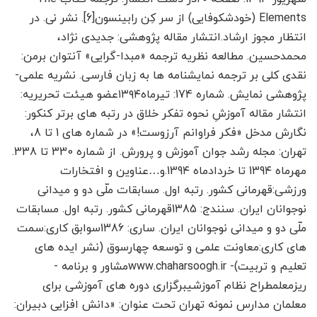
Elements (خودشکوفایی) از سر کِن رابینسون[6]. نشر نی. در
انتظار مجوز ارشاد.انتشار مقاله پژوهشی: جدیدی نژاد،
محمدحسین. مطالعه نظریه ترجمه «مبدا-گرایی» آنتوان برمن:
نقدی کلی بر ترجمه نمایشنامه ها به زبان فارسی. نشریه علمی-
پژوهشی نمایش. شماره 174: تیرماه۱۳۹۴عضو هیئت تحریریه:
انتشار مقاله آموزشِ نحوه تفکر خلاق در رتبه های برتر کنکور:
نگارش مدخل «فکر فراوانم آرزوست!» در شماره های 1 تا 8،
تهران: مجله رشد جوان آموزش و پرورش. از شماره 330 تا 338.
مهرماه 139۴ تا خردادماه 139۴.و…عناوین و افتخارات
ورزشی:قهرمانی کشور. رتبه اول. مسابقات ملّی دو و میدانی
نوجوانان ایران. سنندج: 1385قهرمانی کشور. رتبه اول. مسابقات
ملّی دو و میدانی نوجوانان ایران. ساری: 1386سوابق کاری:سمت
های کاری:معاونت علمی و توسعه چهارسوق (نشر ایده های
تعلیم و تربیت)- www.chaharsoogh.irمشاور و برنامه ­
ریزمعلمطراح نظام آموزشیبرگزاری دوره های آموزشی برای
معلمان مدارس نمونه تهران تحت عنوان: «دانش افزایی دبیران: