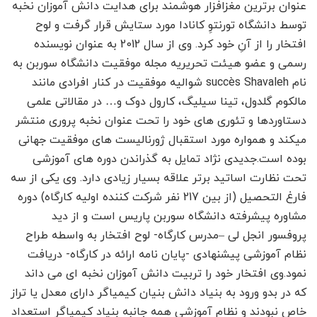
عنوان برترین مغزافزار هوشمند برای هدایت دانش آموزان نخبه
توسط دانشگاه تورنتوِ کانادا مورد ستایش قرار گرفت و لوح
افتخار را از آنِ خود کرد. وی از سال 2012 به عنوان نویسنده
رسمی و عضو هیئت تحریریه مجله موفقیت دانشگاه سوربن به
نام succès Shavaleh شوالیه موفقیت در کنار افرادی مانند
مالکوم گلدول، تینا سیلیگ، کارول دوک و… در مقالاتی علمی
دستاوردها و تئوری های خود را تحت عنوان نخبه پروری منتشر
میکند و همواره مورد استقبال ژورنالیست های موفقیت جهانی
بوده است.جدیدی نژاد تمایل به گذراندن دوره های آموزشی
تحت نظارت اساتید برتر علاقه بسیار زیادی دارد. وی یکی از سه
فارغ التحصیل (از بین 217 نفر شرکت کننده اولیه کارگاه) دوره
مشاوره پیشرفته دانشگاه سوربن پاریس است و از دید
پروفسور انجل لی –مدرس کارگاه- لوح افتخار به واسطه طراح
نظام آموزشی پیشنهادی -پایان نامه ارائه در کارگاه- دریافت
نمود.وی افتخار خود را تربیت دانش آموزان نخبه ای می داند
که در بدو ورود به بنیاد دانش بنیان کیمیاگر دارای معدل یا تراز
خاص نبودند و نظام آموزشی همه جانبه بنیاد کیمیاگر استعداد