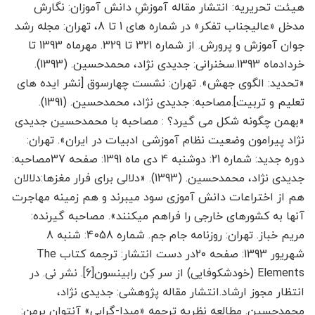
هیئت تحریریه: انتشار مقاله آموزشِ دانش آموزان: نگارش
مدخل «عالیجناب تفکر» در شماره های 1 تا 8، تهران: مجله رشد
جوان آموزش و پرورش. از شماره 321 تا 329. مهرماه 1393 تا
خردادماه 1393.سخنرانی: جدیدی نژاد، محمدحسین. (1393).
«تحدید: الگوی جهش». تهران: نشست چهارسوق [نشر ایده های
تعلیم و تربیت].مصاحبه: جدیدی نژاد، محمدحسین. (1391).
«بهمن چگونه شکل می گیرد؟ : مصاحبه با محمدحسین جدیدی
نژاد پیرامون وضعیت نظام آموزشی ادبیات در ایران». تهران:
دوره جدید: شماره 21: دوشنبه 4 دی ماه 1391: صفحه 37مصاحبه:
جدیدی نژاد، محمدحسین. (1393). «دلالی برای فرار مغزها:دلالان
هم از اختراعات دانش آموزی سود می­برند و هم زمینه مهاجرت
آنها به کشورهای خارجی را فراهم می­کنند». مصاحبه گیرنده:
مریم خباز. تهران: روزنامه جام جم. شماره 4058: شنبه 8
شهریور 1393: صفحه ۲۰در دست انتشار: ترجمه کتاب The
Elements (خودشکوفایی) از سر کِن رابینسون[6]. نشر نی. در
انتظار مجوز ارشاد.انتشار مقاله پژوهشی: جدیدی نژاد،
محمدحسین. مطالعه نظریه ترجمه «مبدا-گرایی» آنتوان برمن: