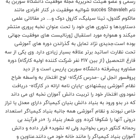
رسمی و عضو هیئت تحریریه مجله موفقیت دانشگاه سوربن به
نام succès Shavaleh شوالیه موفقیت در کنار افرادی مانند
مالکوم گلدول، تینا سیلیگ، کارول دوک و… در مقالاتی علمی
دستاوردها و تئوری های خود را تحت عنوان نخبه پروری منتشر
میکند و همواره مورد استقبال ژورنالیست های موفقیت جهانی
بوده است.جدیدی نژاد تمایل به گذراندن دوره های آموزشی
تحت نظارت اساتید برتر علاقه بسیار زیادی دارد. وی یکی از سه
فارغ التحصیل (از بین 217 نفر شرکت کننده اولیه کارگاه) دوره
مشاوره پیشرفته دانشگاه سوربن پاریس است و از دید
پروفسور انجل لی –مدرس کارگاه- لوح افتخار به واسطه طراح
نظام آموزشی پیشنهادی -پایان نامه ارائه در کارگاه- دریافت
نمود.وی افتخار خود را تربیت دانش آموزان نخبه ای می داند
که در بدو ورود به بنیاد دانش بنیان کیمیاگر دارای معدل یا تراز
خاص نبودند و نظام آموزشی همه جانبه بنیاد کیمیاگر استعداد
درونی آنها را شکوفا کرده. وی شعار بنیاد را: «در فرآیند بی
رحمانه کنکور درس بخوانید ولی له نشوید» قرار داده و دانش
آموزان بنیاد کیمیاگر را مانند خانه خود می دانند.عناوین و