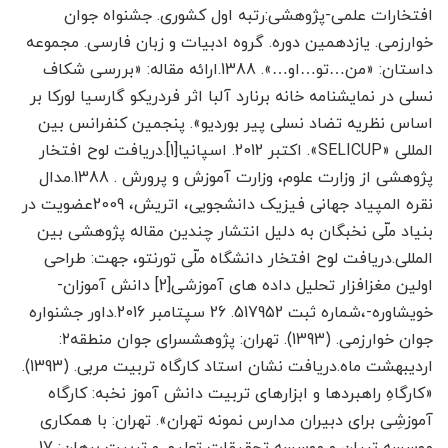
افتخارات علمی-پژوهشی:رتبه اول کشوری. جشنواه جوان
خوارزمی. یازدهمین دوره. گروه ادبیات و زبان فارسی. مجموعه
داستان: «من…تو…او…». 1388.ارائه مقاله: «بررسی شکاف
نسلی در نمایشنامه خانه برنارد آلبا اثر فردریکو گارسیا لورکا بر
اساس نظریه تضاد نسلی پیر بوردیو». پنجمین کنفرانس بین
المللی «SELICUP». اکتبر 2012. اسپانیا[1].دریافت لوح افتخار
پژوهشی از وزارت علوم، وزارت آموزش و پرورش . 1388.مدال
نقره المپیاد جهانی فیزیک دانشجویی، اتریش، 2009عضویت در
بنیاد ملّی نخبگان به دلیل انتشار چندین مقاله پژوهشی بین
المللی.دریافت لوح افتخار دانشگاه ملّی تورنتو، جهت: طراحی
اولین مغزافزار تحلیل داده های آموزشی[2] دانش آموزان-
خویشاوره-،شماره ثبت 517952. 26 سپتامبر 2016.داور جشنواره
جوان خوارزمی. (1393). تهران: پژوهشسرای جوان منطقه۲:
اردیبهشت ماه.دریافت نشان استاد کارگاه تربیت مربی. (1393).
«کارگاهِ راهبردها و ابزارهای تربیت دانش آموز نخبه: کارگاه
آموزشِی برای دبیران مدارس نمونه تهران». تهران: با همکاری