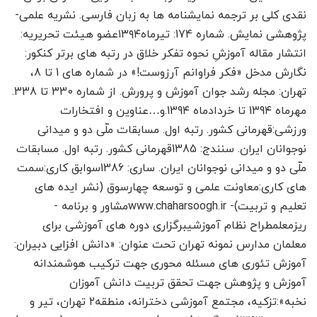
نقدی کلی بر ترجمه نمایشنامه ها به زبان فارسی. نشریه علمی-
پژوهشی نمایش. شماره 174: تیرماه۱۳۹۴عضو هیئت تحریریه:
انتشار مقاله آموزشِ نحوه تفکر خلاق در رتبه های برتر کنکور:
نگارش مدخل «فکر فراوانم آرزوست!» در شماره های 1 تا 8،
تهران: مجله رشد جوان آموزش و پرورش. از شماره 330 تا 338.
مهرماه 139۴ تا خردادماه 139۴.و…عناوین و افتخارات
ورزشی:قهرمانی کشور. رتبه اول. مسابقات ملّی دو و میدانی
نوجوانان ایران. سنندج: 1385قهرمانی کشور. رتبه اول. مسابقات
ملّی دو و میدانی نوجوانان ایران. ساری: 1386سوابق کاری:سمت
های کاری:معاونت علمی و توسعه چهارسوق (نشر ایده های
تعلیم و تربیت)- www.chaharsoogh.irمشاور و برنامه ­
ریزمعلمطراح نظام آموزشیبرگزاری دوره های آموزشی برای
معلمان مدارس نمونه تهران تحت عنوان: «دانش افزایی دبیران:
آموزش تئوری های مسئله محوری جهت ترکیب هوشمندانه
آموزش و پژوهش جهت تحقق تربیت دانش آموزان
نخبه»:تزکیه، مجتمع آموزشی دخترانه، منطقه۲ تهران، تیر و