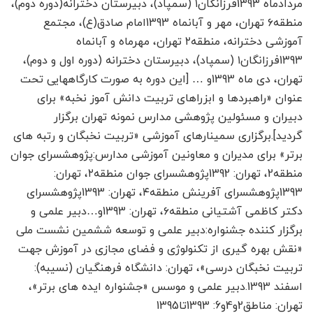
مردادماه 1393فرزانگان۱ (سمپاد)، دبیرستان دخترانه(دوره دوم)،
منطقه۶ تهران، مهر و آبان­ماه 1393امام صادق(ع)، مجتمع
آموزشی دخترانه، منطقه۲ تهران، مهرماه و آبان­ماه
1393فرزانگان۱ (سمپاد)، دبیرستان دخترانه (دوره اول و دوم)،
تهران، دی ماه 1393و … [این دوره به صورت کارگاه­هایی تحت
عنوان «راهبردها و ابزراهای تربیت دانش آموز نخبه» برای
دبیران و مسئولین پژوهشی مدارس نمونه تهران برگزار
گردید].برگزاری سمینارهای آموزشی «تربیت نخبگان و رتبه های
برتر» برای مدیران و معاونین آموزشی مدارس:پژوهشسرای جوان
منطقه2، تهران: 1392پژوهشسرای جوان منطقه۲، تهران:
1393پژوهشسرای آفرینش منطقه۴، تهران: 1393پژوهشسرای
دکتر کاظمی آشتیانی منطقه۶، تهران: 1393و…دبیر علمی و
برگزار کننده جشنواره:دبیر علمی و توسعه ششمین نشست ملی
«نقش بهره گیری از تکنولوژی و فضای مجازی در آموزش جهت
تربیت نخبگان درسی»، تهران: دانشگاه فرهنگیان (نسیبه):
اسفند 1393.دبیر علمی و موسس «جشنواره ایده های برتر»،
تهران: مناطق2و4و6: 1393تا1395