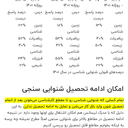
– روزانه 1401
روزانه 1401
روزانه 1401
درس
درصد پاسخ
درس
درصد پاسخ
درس
درصد پاسخ
درست
درست
درست
زمین
13%
زمین
18%
زمین
22%
شناسی
شناسی
شناسی
رياضيات
40%
رياضيات
53%
رياضيات
52%
زیست
50%
زیست
46%
زیست
40%
شناسی
شناسی
شناسی
فيزيك
63%
فيزيك
55%
فيزيك
34%
شیمی
22%
شیمی
40%
شیمی
21%
درصدهای قبولی شنوایی شناسی در سال 1401
امکان ادامه تحصیل شنوایی سنجی
تمام کسایی که شنوایی شناسی رو تا مقطع کارشناسی می‌خونن بعد از اتمام
تحصیل شون وارد بازار کار می‌شن و تمایل به ادامه تحصیل ندارن
. به این
دلیل که با مدرک لیسانس هم امکان اشتغال برای اونها وجود داره. در نتیجه
ادامه تحصیل در مقاطع بالاتر برای شنوایی سنجی اصلاً مطرح نمیشه چه برسه
به اینکه بخوایم مقاطع قابل تحصیل رو بررسی کنیم.