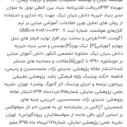
موسسه تبیان و موسسه تحقیقاتِ تعلیم و تربیت برهان: 17
مهرماه 1393دریافت تقدیرنامه: بنیاد بین المللی نوبل. به عنوان
مدیر بنیاد خیریه دانش بنیان تیک. جهت: راه اندازی و استفاده
از روش های تحلیل نوین اطلاعات آموزشی مبتنی بر نرم
افزارهای هوشمند. شماره ثبت QMS08-2016/00043 . 7
آگوست 2016.طراحی و ساخت نرم افزار تولید فیلم های نسل
چهارم آموزشی[3]: تیک بورد[4].موسس و مدیر بنیاد خیریه
دانش بنیان تیک. مشاوره تخصصی کنکور دانش آموزان مبتنی
بر خویشاوره. 1390 تا کنون[5].مقالات و مصاحبه های منتشر
شده:انتشار مقاله پژوهشی: جدیدی نژاد، محمدحسین و رحیمی،
فاطمه. «نکند ویتسک زلزله فرهنگی باشد: پژوهشی تطبیقی
پیرامون ترجمه و اجرای ویتسک اثر گئورگ بوشنر». تهران: نشریه
علمی-پژوهشی نمایش. شماره165:خردادماه 1392.انتشار مقاله
پژوهشی: جدیدی نژاد، محمدحسین. «بررسی جنبه های
شخصیتی آژاکس در نمایشنامه ای به همین نام اثر سوفوکلس
بر اساس آرای باقی مانده از سوفسطائیان: پروتاگوراس». تهران:
نشریه علمی-پژوهشی نمایش. شماره171:تیرماه ماه 1395.عضو