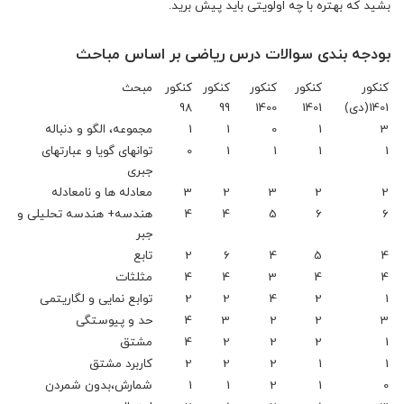
بشید که بهتره با چه اولویتی باید پیش برید.
بودجه بندی سوالات درس ریاضی بر اساس مباحث
کنکور
کنکور
کنکور
کنکور
کنکور
مبحث
1401(دی)
1401
1400
99
98
3
1
0
1
1
مجموعه، الگو و دنباله
1
1
1
1
0
توانهای گویا و عبارتهای
جبری
2
2
3
2
3
معادله ها و نامعادله
6
6
5
4
4
هندسه+ هندسه تحلیلی و
جبر
4
5
4
6
2
تابع
4
4
3
4
4
مثلثات
1
2
4
2
2
توابع نمایی و لگاریتمی
3
2
2
3
4
حد و پیوستگی
1
2
2
2
4
مشتق
1
1
2
2
2
کاربرد مشتق
0
1
2
1
1
شمارش،بدون شمردن