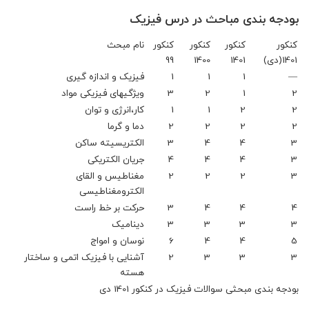
بودجه بندی مباحث در درس فیزیک
کنکور
کنکور
کنکور
کنکور
نام مبحث
1401(دی)
1401
1400
99
—
1
1
1
فیزیک و اندازه گیری
2
1
2
3
ویژگی‏های فیزیکی مواد
2
2
1
1
کار،انرژی و توان
2
2
2
2
دما و گرما
3
4
4
3
الکتریسیته ساکن
3
4
4
4
جریان الکتریکی
3
2
2
2
مغناطیس و القای
الکترومغناطیسی
4
4
4
3
حرکت بر خط راست
3
3
3
3
دینامیک
5
4
4
6
نوسان و امواج
3
3
3
2
آشنایی با فیزیک اتمی و ساختار
هسته
بودجه بندی مبحثی سوالات فیزیک در کنکور 1401 دی