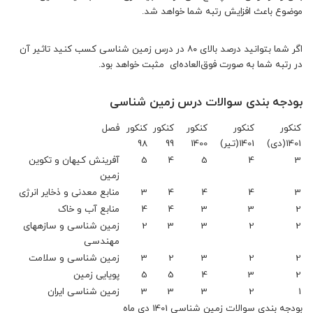
موضوع باعث افزایش رتبه شما خواهد شد.
اگر شما بتوانید درصد بالای ۸۰ در درس زمین شناسی کسب کنید تاثیر آن
در رتبه شما به صورت فوق‌العاده‌ای مثبت خواهد بود.
بودجه بندی سوالات درس زمین شناسی
کنکور
کنکور
کنکور
کنکور
کنکور
فصل
1401(دی)
1401(تیر)
1400
99
98
3
4
5
4
5
آفرینش کیهان و تکوین
زمین
3
4
4
4
3
منابع معدنی و ذخایر انرژی
2
3
3
4
4
منابع آب و خاک
2
2
3
3
2
زمین شناسی و سازه‏های
مهندسی
2
2
3
2
3
زمین شناسی و سلامت
2
3
4
5
5
پویایی زمین
1
2
3
3
3
زمین شناسی ایران
بودجه بندی سوالات زمین شناسی 1401 دی ماه