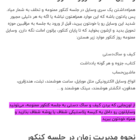
همراه‌داشتن یک سری وسایل در جلسه کنکور ممنوعه و تخلف به شمار میاد.
پس یادتون باشه که این موارد همراهتون نباشه یا اگه به هر دلیلی مجبور
شدید این وسایل رو با خودتون ببرید، قبل از ورود به جلسه به مراقبین حوزه
تحویل بدید و ازشون بخواید که تا پایان کنکور، براتون امانت نگه دارن. وسایل
ممنوعه روز کنکور موارد زیر هستن:
کیف و ساک‌دستی
کتاب، جزوه و هر گونه یادداشت
ماشین‌حساب
انواع وسایل الکترونیکی مثل موبایل، ساعت هوشمند، تبلت، هندزفری،
هدفون، انگشتر هوشمند، عینک هوشمند و…
از اون‌جایی که بردن کیف و ساک دستی به جلسه کنکور ممنوعه، می‌تونید
وسایلتون رو داخل یه کیسه پلاستیکی شفاف یا پوشه شفاف بذارید و
همراه خودتون ببرید.
نحوه مدیریت زمان در جلسه کنکور