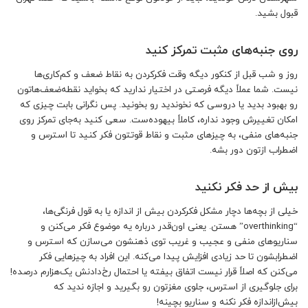
قبول بشید.
روی جنبه‌های مثبت تمرکز کنید
روز و شب قبل از کنکور دیگه وقت فکرکردن به نقاط ضعف و کم‌کاری‌ها
نیست. شما عملاً دیگه فرصتی در اختیار ندارید که بخواید نقطه‌‌ضعف‌‌هاتون
رو بهبو‌د بدید یا دروسی که نخوندید رو بخونید. پس نگرانی بابت چیزی که
امکان تغییرش وجود نداره، کاملاً بیهوده‌ست. سعی کنید به‌جای تمرکز روی
جنبه‌های منفی، به چیزهای مثبت و نقاط قوتتون فکر کنید تا استرس و
اضطراب ازتون دور بشه.
بیش از حد فکر نکنید
خیلی از بچه‌ها دچار مشکل فکرکردن بیش از اندازه یا به‌ قول فرنگی‌ها،
“overthinking” هستن. یعنی اون‌قدر درباره یه موضوع فکر می‌کنن و
سناریوهای منفی و عجیب و غریب توی ذهنشون می‌سازن که استرس و
اضطرابشون تا حد زیادی افزایش پیدا می‌کنه. این افراد به چیزهایی فکر
می‌کنن که اصلاً قرار نیست اتفاق بیفته یا احتمال رخ‌دادنش یک‌هزارم درصده!
برای جلوگیری از استرس، جلوی مغزتون رو بگیرید و اجازه ندید که
بیش‌ازاندازه فکر نکنه و سناریو بچینه!