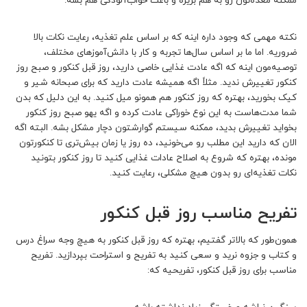
ممکنه معده‌تون رو به هم بریزه و باعث خواب‌آلودگی هم بشه.
نکته مهمی که وجود داره اینه که بر اساس علم تغذیه، رعایت نکات بالا
ضروریه. اما ما بر اساس سال‌ها تجربه و کار با دانش‌آموزهای مختلف،
توصیه‌مون اینه که اگه عادت غذایی خاصی دارید، روز قبل کنکور و صبح روز
کنکور تغییرش ندید. مثلاً اگه همیشه عادت دارید که برای صبحانه شیر و
کیک بخورید، بهتره که روز کنکور هم همونو میل کنید. به این دلیل که بدن
شما مدت‌هاست به این نوع خوراکی عادت کرده و اگه یهو صبح روز کنکور
بخواید تغییرش بدید، ممکنه سیستم گوارشتون دچار مشکل بشه. البته اگه
الان که دارید این مطلب رو می‌خونید، ده روز یا زمان بیش‌تری تا کنکورتون
مونده، بهتره که شروع به اصلاح عادات غذایی‌ کنید تا روز کنکور بتونید
نکات تغذیه‌ای رو بدون هیچ مشکلی، رعایت کنید.
تفریح مناسب روز قبل کنکور
همون‌طور که بالاتر گفتیم، بهتره که روز قبل کنکور به هیچ‌ وجه سراغ درس
و کتاب و جزوه نرید و سعی کنید به تفریح و استراحت بپردازید. تفریح
مناسب برای روز قبل کنکور، تفریحیه که: