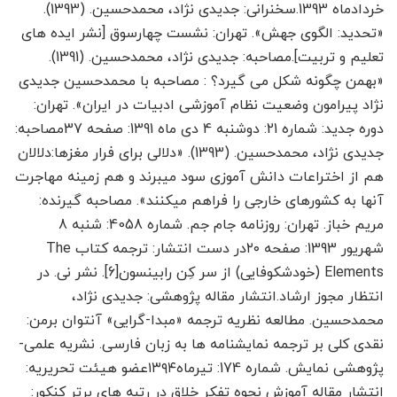
خردادماه 1393.سخنرانی: جدیدی نژاد، محمدحسین. (1393).
«تحدید: الگوی جهش». تهران: نشست چهارسوق [نشر ایده های
تعلیم و تربیت].مصاحبه: جدیدی نژاد، محمدحسین. (1391).
«بهمن چگونه شکل می گیرد؟ : مصاحبه با محمدحسین جدیدی
نژاد پیرامون وضعیت نظام آموزشی ادبیات در ایران». تهران:
دوره جدید: شماره 21: دوشنبه 4 دی ماه 1391: صفحه 37مصاحبه:
جدیدی نژاد، محمدحسین. (1393). «دلالی برای فرار مغزها:دلالان
هم از اختراعات دانش آموزی سود می­برند و هم زمینه مهاجرت
آنها به کشورهای خارجی را فراهم می­کنند». مصاحبه گیرنده:
مریم خباز. تهران: روزنامه جام جم. شماره 4058: شنبه 8
شهریور 1393: صفحه ۲۰در دست انتشار: ترجمه کتاب The
Elements (خودشکوفایی) از سر کِن رابینسون[6]. نشر نی. در
انتظار مجوز ارشاد.انتشار مقاله پژوهشی: جدیدی نژاد،
محمدحسین. مطالعه نظریه ترجمه «مبدا-گرایی» آنتوان برمن:
نقدی کلی بر ترجمه نمایشنامه ها به زبان فارسی. نشریه علمی-
پژوهشی نمایش. شماره 174: تیرماه۱۳۹۴عضو هیئت تحریریه:
انتشار مقاله آموزشِ نحوه تفکر خلاق در رتبه های برتر کنکور: