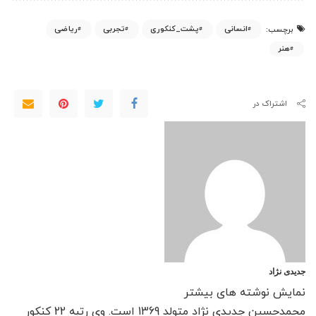
انسانی
پشت_کنکوری
تجربی
ریاضی
برچسب:
هنر
اشتراک در
جدیدی نژاد
نمایش نوشته های بیشتر
محمدحسین جدیدی نژاد متولد 1369 است. وی رتبه 22 کنکور