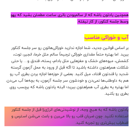
همچنین یادتون باشه که از سالم‌بودن باتری ساعت مطمئن بشید که یهو
وسط جلسه کنکور، از کار نیفته.
آب و خوراکی مناسب
بر اساس قوانین جدید، شما اجازه ندارید خوراکی‌‌هاتون رو سر جلسه کنکور
ببرید. اما بهتره حتماً مقداری خوراکی ترجیحاً سالم مثل خرما، انجیر، توت،
کشمش، میوه‌های خشک و مغزهایی مثل بادام، پسته، فندق و… یا حتی
شکلات همراهتون داشته باشید تا اگه قبل از ورود به محل آزمون گرسنه
شدید یا قندتون افتاد، میل کنید. بعضی از حوزه‌ها اجازه بردن بطری آب رو
هم به داوطلب‌ها نمی‌دن و خودشون سر جلسه آزمون، به بچه‌ها آب می‌دن.
اما بهتره یه بطری آب همراهتون ببرید؛ البته یادتون باشه که برچسب روی
بطری رو بکنید.
یادتون باشه که به هیچ وجه، از نوشیدنی‌های انرژی‌زا قبل از جلسه کنکور
استفاده نکنید. چون ضربان قلب رو بالا می‌برن و باعث می‌شن استرس و
اضطراب بیش‌تری رو تجربه کنید.