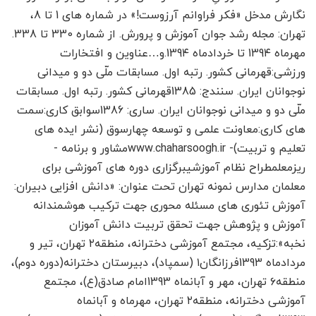
نگارش مدخل «فکر فراوانم آرزوست!» در شماره های 1 تا 8،
تهران: مجله رشد جوان آموزش و پرورش. از شماره 330 تا 338.
مهرماه 139۴ تا خردادماه 139۴.و…عناوین و افتخارات
ورزشی:قهرمانی کشور. رتبه اول. مسابقات ملّی دو و میدانی
نوجوانان ایران. سنندج: 1385قهرمانی کشور. رتبه اول. مسابقات
ملّی دو و میدانی نوجوانان ایران. ساری: 1386سوابق کاری:سمت
های کاری:معاونت علمی و توسعه چهارسوق (نشر ایده های
تعلیم و تربیت)- www.chaharsoogh.irمشاور و برنامه ­
ریزمعلمطراح نظام آموزشیبرگزاری دوره های آموزشی برای
معلمان مدارس نمونه تهران تحت عنوان: «دانش افزایی دبیران:
آموزش تئوری های مسئله محوری جهت ترکیب هوشمندانه
آموزش و پژوهش جهت تحقق تربیت دانش آموزان
نخبه»:تزکیه، مجتمع آموزشی دخترانه، منطقه۲ تهران، تیر و
مردادماه 1393فرزانگان۱ (سمپاد)، دبیرستان دخترانه(دوره دوم)،
منطقه۶ تهران، مهر و آبان­ماه 1393امام صادق(ع)، مجتمع
آموزشی دخترانه، منطقه۲ تهران، مهرماه و آبان­ماه