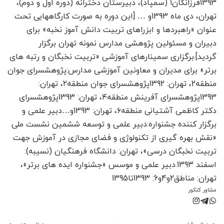
1393فرزانگان۱ (سمپاد)، دبیرستان دخترانه (دوره اول و دوم)،
تهران، دی ماه 1393و … [این دوره به صورت کارگاه­هایی تحت
عنوان «راهبردها و ابزراهای تربیت دانش آموز نخبه» برای
دبیران و مسئولین پژوهشی مدارس نمونه تهران برگزار
گردید].برگزاری سمینارهای آموزشی «تربیت نخبگان و رتبه های
برتر» برای مدیران و معاونین آموزشی مدارس:پژوهشسرای جوان
منطقه2، تهران: 1392پژوهشسرای جوان منطقه۲، تهران:
1393پژوهشسرای آفرینش منطقه۴، تهران: 1393پژوهشسرای
دکتر کاظمی آشتیانی منطقه۶، تهران: 1393و…دبیر علمی و
برگزار کننده جشنواره:دبیر علمی و توسعه ششمین نشست ملی
«نقش بهره گیری از تکنولوژی و فضای مجازی در آموزش جهت
تربیت نخبگان درسی»، تهران: دانشگاه فرهنگیان (نسیبه):
اسفند 1393.دبیر علمی و موسس «جشنواره ایده های برتر»،
تهران: مناطق2و4و6: 1393تا1395
مشاور کنکور