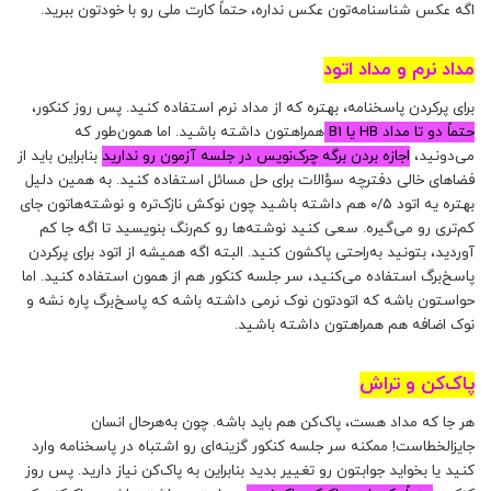
اگه عکس شناسنامه‌‌تون عکس نداره، حتماً کارت ملی رو با خودتون ببرید.
مداد نرم و مداد اتود
برای پرکردن پاسخنامه، بهتره که از مداد نرم استفاده کنید. پس روز کنکور،
حتماً دو تا مداد HB یا B1
همراهتون داشته باشید. اما همون‌طور که
می‌دونید،
اجازه بردن برگه چرک‌نویس در جلسه آزمون رو ندارید
بنابراین باید از
فضاهای خالی دفترچه سؤالات برای حل مسائل استفاده کنید. به همین دلیل
بهتره یه اتود ۰/۵ هم داشته باشید چون نوکش نازک‌تره و نوشته‌هاتون جای
کم‌تری رو می‌گیره. سعی کنید نوشته‌ها رو کم‌رنگ بنویسید تا اگه جا کم
آوردید، بتونید به‌راحتی پاکشون کنید. البته اگه همیشه از اتود برای پرکردن
پاسخ‌برگ استفاده می‌کنید، سر جلسه کنکور هم از همون استفاده کنید. اما
حواستون باشه که اتودتون نوک نرمی داشته باشه که پاسخ‌برگ پاره نشه و
نوک اضافه هم همراهتون داشته باشید.
پاک‌کن و تراش
هر جا که مداد هست، پاک‌کن هم باید باشه. چون به‌هرحال انسان
جایزالخطاست! ممکنه سر جلسه کنکور گزینه‌ای رو اشتباه در پاسخنامه وارد
کنید یا بخواید جوابتون رو تغییر بدید بنابراین به پاک‌کن نیاز دارید. پس روز