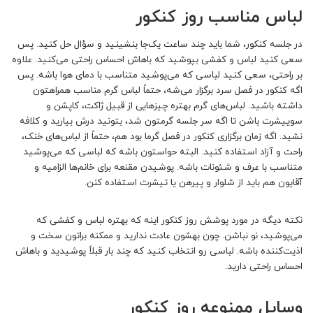
لباس مناسب روز کنکور
در جلسه کنکور، شما باید چند ساعت یک‌جا بنشینید و سؤال حل کنید. پس
سعی کنید لباس و کفشی بپوشید که باهاش احساس راحتی می‌کنید. علاوه
بر راحتی، سعی کنید لباسی که می‌پوشید متناسب با دمای هوا باشه. پس
اگه کنکور در فصل سرد برگزار می‌شه، حتماً لباس گرم مناسب همراهتون
داشته باشید. لباس‌های گرم بهتره چیزهایی از قبیل ژاکت، کاپشن و
سوییشرت باشن تا اگه سر جلسه گرمتون شد، بتونید درش بیارید و کلافه
نشید. اگه زمان برگزاری کنکور در فصل گرما بود هم، حتماً از لباس‌های خنک،
راحت و آزاد استفاده کنید. البته حواستون باشه که لباسی که می‌پوشید
متناسب با عرف و شئونات باشه. پوشیدن مقنعه برای خانم‌ها الزامیه و
آقایون هم باید از شلوار و پیرهن یا تیشرت استفاده کنن.
نکته دیگه در مورد پوشش روز کنکور اینه که بهتره لباس و کفشی که
می‌پوشید، نو نباشن. چون بهشون عادت ندارید و ممکنه براتون سخت و
اذیت‌کننده باشه. لباسی رو انتخاب کنید که چند بار قبلاً پوشیدید و باهاش
احساس راحتی دارید.
وسایل ممنوعه روز کنکور