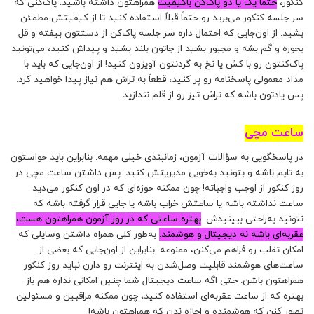
کنکور،
حتماً یک یا دو پاک‌کن باکیفیت
همراهتون داشته باشید. پاک‌کنی که
سر جلسه کنکور می‌برید رو حتماً قبلاً استفاده کنید تا از کیفیتش مطمئن
بشید. از اون‌جایی که احتمال داره سر جلسه پاک‌کن از دستتون بیفته و قل
بخوره و گم بشه و مجبور بشید از جاتون بلند بشید و پیداش کنید، می‌تونید
پا‌ک‌کنتون رو با کش یا نخ به گردنتون آویزون کنید! از اون‌جایی که باید با
مداد معمولی پاسخنامه رو پر کنید، قطعاً به تراش هم نیاز پیدا خواهید کرد.
پس یادتون باشه که تراش تیز رو از قلم نندازید.
ساعت مچی
در پاسخگویی به سؤالات آزمون، زمانبندی خیلی مهمه. بنابراین باید حواستون
به تایم باشه و بتونید به‌خوبی مدیریتش کنید. پس داشتن ساعت مچی در
روز کنکور از اوجب واجباته! چون ممکنه حوزه‌ای که در اون کنکور می‌دید
ساعت نداشته باشه یا ساعتش خراب باشه یا جایی قرار گرفته باشه که
نتونید به‌راحتی ببینیدش.
بهتره ساعتی که در روز آزمون همراهتون هست،
عقربه‌ای باشه نه دیجیتال و هوشمند.
به‌طور کلی همراه‌ داشتن وسایلی که
امکان تقلب رو فراهم می‌کنن، ممنوعه. بنابراین از اون‌جایی که بعضی از
ساعت‌های هوشمند قابلیت وصل‌شدن به اینترنت رو دارن نباید روز کنکور
همراهتون باشن. حتی اگه ساعت دیجیتال شما چنین امکانی نداره هم باز
بهتره که از ساعت عقربه‌ای استفاده کنید، چون ممکنه مراقبین و مسئولین
تصور کنن که هوشمنده و اجازه ندن که همراهتون باشه!