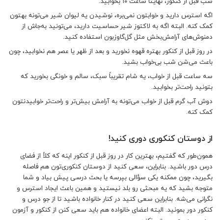
شب قبل از کنکور، نهایتاً ساعت ۱۰ بخوابید.
اگه استرس دارید و خوابتون نمی‌بره، نوشیدن یه لیوان شیر می‌تونه بهتون
کمک کنه. البته اگه به لاکتوز شیر حساسیت دارید، می‌تونید به‌جاش از
دمنوش‌های آرامش‌بخش مثل گل‌گاو‌زبون استفاده کنید.
در روز قبل از کنکور بهتره قهوه نخورید و بعد از ظهر یا عصر هم نخوابید، چون
باعث می‌شن شب بی‌خواب بشید.
سه ساعت قبل از خواب، یه شام تقریباً سبک، سالم و خونگی بخورید که
بتونید راحت‌تر بخوابید.
دوش آب گرم قبل از خواب می‌تونه به آرامش بیش‌تر و راحت‌تر خوابیدنتون
کمک کنه.
از دوستان کنکوری‌ دوری کنید!
همون‌طور که گفتیم، بهترین کار در روز قبل از کنکور اینه که کلاً از فضای
درس دور باشید. بنابراین، سعی کنید از دوستان کنکوری‌‌تون هم فاصله
بگیرید، چون ممکنه یکی سؤالی بپرسه یا بحث درسی پیش بیاد و شما
متوجه بشید که یه مبحثی رو بلد نیستید و همین باعث ایجاد استرس و
نگرانی می‌شه. بنابراین سعی کنید در کنار خانواده باشید تا از جو درس و
کنکور دور بمونید. البته اعضای خانواده هم باید سعی کنن از کنکور و آزمون