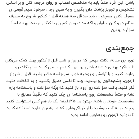
باشن. این افراد حتماً باید به متخصص اعصاب و روان مراجعه کنن و بر اساس
تشخیص و تجویز پزشک دارو بگیرن و به هیچ وجه، سرخود هیچ قرصی رو
مصرف نکنن. همچنین، باید حداقل سه هفته قبل از کنکور شروع به مصرف
منظم دارو کنن. بنابراین، اگه مدت زمان کم‌تری تا کنکور مونده، بهتره اصلاً
سراغ دارو نرن.
جمع‌بندی
توی این مقاله، نکات مهمی که در روز و شب قبل از کنکور بهت کمک می‌کنن
تا عملکرد بهتری داشته باشی رو مرور کردیم. سعی کنید تمام نکات رو
رعایت کنید و با آرامش و روحیه خوب سر جلسه حاضر بشید. قبل از شروع
آزمون، چشم‌هاتون رو ببندید، چند تا نفس عمیق بکشید و به اتفاقات مثبت
فکر کنید. پاکت سؤالات رو آروم باز کنید که برگه سؤالات و پاسخنامه پاره
نشه و حتماً مشخصات روی پاسخنامه رو چک کنید که دقیقاً مطابق با
مشخصات خودتون باشه. بهتره هر ۴۵دقیقه یک بار هم کمی استراحت کنید
و چند جرعه آب بنوشید یا از خوراکی‌هایی که همراهتون دارید استفاده کنید
تا بتونید آزمون رو به‌خوبی ادامه بدید.