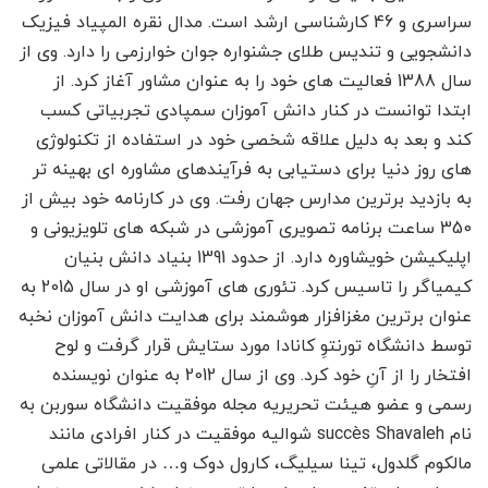
سراسری و 46 کارشناسی ارشد است. مدال نقره المپیاد فیزیک
دانشجویی و تندیس طلای جشنواره جوان خوارزمی را دارد. وی از
سال 1388 فعالیت های خود را به عنوان مشاور آغاز کرد. از
ابتدا توانست در کنار دانش آموزان سمپادی تجربیاتی کسب
کند و بعد به دلیل علاقه شخصی خود در استفاده از تکنولوژی
های روز دنیا برای دستیابی به فرآیندهای مشاوره ای بهینه تر
به بازدید برترین مدارس جهان رفت. وی در کارنامه خود بیش از
350 ساعت برنامه تصویری آموزشی در شبکه های تلویزیونی و
اپلیکیشن خویشاوره دارد. از حدود 1391 بنیاد دانش بنیان
کیمیاگر را تاسیس کرد. تئوری های آموزشی او در سال 2015 به
عنوان برترین مغزافزار هوشمند برای هدایت دانش آموزان نخبه
توسط دانشگاه تورنتوِ کانادا مورد ستایش قرار گرفت و لوح
افتخار را از آنِ خود کرد. وی از سال 2012 به عنوان نویسنده
رسمی و عضو هیئت تحریریه مجله موفقیت دانشگاه سوربن به
نام succès Shavaleh شوالیه موفقیت در کنار افرادی مانند
مالکوم گلدول، تینا سیلیگ، کارول دوک و… در مقالاتی علمی