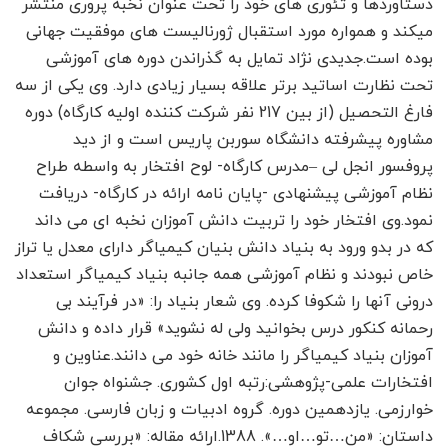
دستاوردها و تئوری های خود را تحت عنوان نخبه پروری منتشر
میکند و همواره مورد استقبال ژورنالیست های موفقیت جهانی
بوده است.جدیدی نژاد تمایل به گذراندن دوره های آموزشی
تحت نظارت اساتید برتر علاقه بسیار زیادی دارد. وی یکی از سه
فارغ التحصیل (از بین 217 نفر شرکت کننده اولیه کارگاه) دوره
مشاوره پیشرفته دانشگاه سوربن پاریس است و از دید
پروفسور انجل لی –مدرس کارگاه- لوح افتخار به واسطه طراح
نظام آموزشی پیشنهادی -پایان نامه ارائه در کارگاه- دریافت
نمود.وی افتخار خود را تربیت دانش آموزان نخبه ای می داند
که در بدو ورود به بنیاد دانش بنیان کیمیاگر دارای معدل یا تراز
خاص نبودند و نظام آموزشی همه جانبه بنیاد کیمیاگر استعداد
درونی آنها را شکوفا کرده. وی شعار بنیاد را: «در فرآیند بی
رحمانه کنکور درس بخوانید ولی له نشوید» قرار داده و دانش
آموزان بنیاد کیمیاگر را مانند خانه خود می دانند.عناوین و
افتخارات علمی-پژوهشی:رتبه اول کشوری. جشنواه جوان
خوارزمی. یازدهمین دوره. گروه ادبیات و زبان فارسی. مجموعه
داستان: «من…تو…او…». 1388.ارائه مقاله: «بررسی شکاف