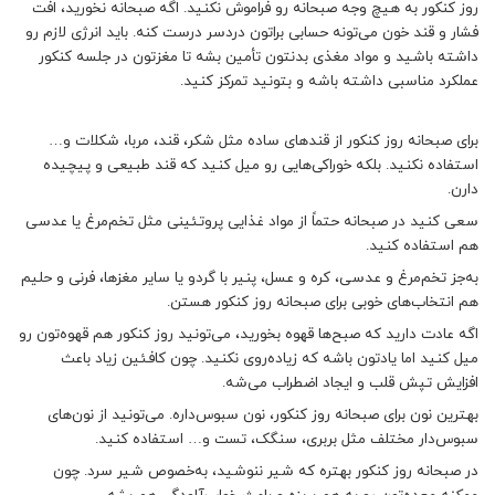
روز کنکور به هیچ وجه صبحانه رو فراموش نکنید. اگه صبحانه نخورید، افت
فشار و قند خون می‌تونه حسابی براتون دردسر درست کنه. باید انرژی لازم رو
داشته باشید و مواد مغذی بدنتون تأمین بشه تا مغزتون در جلسه کنکور
عملکرد مناسبی داشته باشه و بتونید تمرکز کنید.
برای صبحانه روز کنکور
از قندهای ساده
مثل شکر، قند، مربا، شکلات و…
استفاده نکنید. بلکه خوراکی‌هایی رو میل کنید که
قند طبیعی و پیچیده
دارن.
سعی کنید در صبحانه حتماً از مواد غذایی پروتئینی مثل تخم‌مرغ یا عدسی
هم استفاده کنید.
به‌جز تخم‌مرغ و عدسی، کره و عسل، پنیر با گردو یا سایر مغزها، فرنی و حلیم
هم انتخاب‌های خوبی برای صبحانه روز کنکور هستن.
اگه عادت دارید که صبح‌ها قهوه بخورید، می‌تونید روز کنکور هم قهوه‌تون رو
میل کنید اما یادتون باشه که زیاده‌روی نکنید. چون کافئین زیاد باعث
افزایش تپش قلب و ایجاد اضطراب می‌شه.
بهترین نون برای صبحانه روز کنکور، نون سبوس‌داره. می‌تونید از نون‌‌های
سبوس‌دار مختلف مثل بربری، سنگک، تست و… استفاده کنید.
در صبحانه روز کنکور بهتره که شیر ننوشید، به‌خصوص شیر سرد. چون