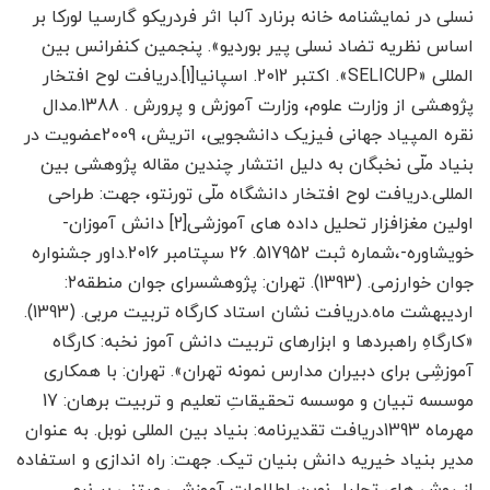
نسلی در نمایشنامه خانه برنارد آلبا اثر فردریکو گارسیا لورکا بر
اساس نظریه تضاد نسلی پیر بوردیو». پنجمین کنفرانس بین
المللی «SELICUP». اکتبر 2012. اسپانیا[1].دریافت لوح افتخار
پژوهشی از وزارت علوم، وزارت آموزش و پرورش . 1388.مدال
نقره المپیاد جهانی فیزیک دانشجویی، اتریش، 2009عضویت در
بنیاد ملّی نخبگان به دلیل انتشار چندین مقاله پژوهشی بین
المللی.دریافت لوح افتخار دانشگاه ملّی تورنتو، جهت: طراحی
اولین مغزافزار تحلیل داده های آموزشی[2] دانش آموزان-
خویشاوره-،شماره ثبت 517952. 26 سپتامبر 2016.داور جشنواره
جوان خوارزمی. (1393). تهران: پژوهشسرای جوان منطقه۲:
اردیبهشت ماه.دریافت نشان استاد کارگاه تربیت مربی. (1393).
«کارگاهِ راهبردها و ابزارهای تربیت دانش آموز نخبه: کارگاه
آموزشِی برای دبیران مدارس نمونه تهران». تهران: با همکاری
موسسه تبیان و موسسه تحقیقاتِ تعلیم و تربیت برهان: 17
مهرماه 1393دریافت تقدیرنامه: بنیاد بین المللی نوبل. به عنوان
مدیر بنیاد خیریه دانش بنیان تیک. جهت: راه اندازی و استفاده