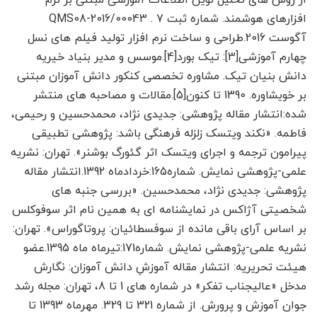
از روش های تحلیل نوین اطلاعات آموزشی مبتنی بر نرم
افزارهای هوشمند. شماره ثبت QMS08-2016/00043 . 7
آگوست 2016.طراحی و ساخت نرم افزار تولید فیلم های نسل
چهارم آموزشی[3]: تیک بورد[4].موسس و مدیر بنیاد خیریه
دانش بنیان تیک. مشاوره تخصصی کنکور دانش آموزان مبتنی
بر خویشاوره. 1390 تا کنون[5].مقالات و مصاحبه های منتشر
شده:انتشار مقاله پژوهشی: جدیدی نژاد، محمدحسین و رحیمی،
فاطمه. «نکند ویتسک زلزله فرهنگی باشد: پژوهشی تطبیقی
پیرامون ترجمه و اجرای ویتسک اثر گئورگ بوشنر». تهران: نشریه
علمی-پژوهشی نمایش. شماره165:خردادماه 1392.انتشار مقاله
پژوهشی: جدیدی نژاد، محمدحسین. «بررسی جنبه های
شخصیتی آژاکس در نمایشنامه ای به همین نام اثر سوفوکلس
بر اساس آرای باقی مانده از سوفسطائیان: پروتاگوراس». تهران:
نشریه علمی-پژوهشی نمایش. شماره171:تیرماه ماه 1395.عضو
هیئت تحریریه: انتشار مقاله آموزشِ دانش آموزان: نگارش
مدخل «عالیجناب تفکر» در شماره های 1 تا 8، تهران: مجله رشد
جوان آموزش و پرورش. از شماره 321 تا 329. مهرماه 1393 تا