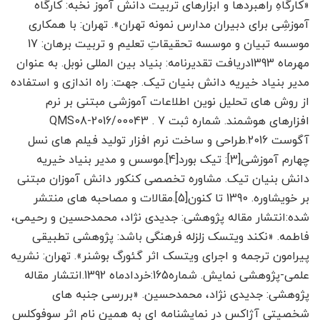
«کارگاهِ راهبردها و ابزارهای تربیت دانش آموز نخبه: کارگاه
آموزشِی برای دبیران مدارس نمونه تهران». تهران: با همکاری
موسسه تبیان و موسسه تحقیقاتِ تعلیم و تربیت برهان: 17
مهرماه 1393دریافت تقدیرنامه: بنیاد بین المللی نوبل. به عنوان
مدیر بنیاد خیریه دانش بنیان تیک. جهت: راه اندازی و استفاده
از روش های تحلیل نوین اطلاعات آموزشی مبتنی بر نرم
افزارهای هوشمند. شماره ثبت QMS08-2016/00043 . 7
آگوست 2016.طراحی و ساخت نرم افزار تولید فیلم های نسل
چهارم آموزشی[3]: تیک بورد[4].موسس و مدیر بنیاد خیریه
دانش بنیان تیک. مشاوره تخصصی کنکور دانش آموزان مبتنی
بر خویشاوره. 1390 تا کنون[5].مقالات و مصاحبه های منتشر
شده:انتشار مقاله پژوهشی: جدیدی نژاد، محمدحسین و رحیمی،
فاطمه. «نکند ویتسک زلزله فرهنگی باشد: پژوهشی تطبیقی
پیرامون ترجمه و اجرای ویتسک اثر گئورگ بوشنر». تهران: نشریه
علمی-پژوهشی نمایش. شماره165:خردادماه 1392.انتشار مقاله
پژوهشی: جدیدی نژاد، محمدحسین. «بررسی جنبه های
شخصیتی آژاکس در نمایشنامه ای به همین نام اثر سوفوکلس