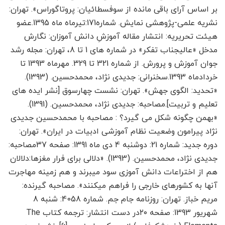
بر اساس آرای باقی مانده از سوفسطائیان: پروتاگوراس». تهران:
نشریه علمی-پژوهشی نمایش. شماره171:تیرماه ماه 1395.عضو
هیئت تحریریه: انتشار مقاله آموزشِ دانش آموزان: نگارش
مدخل «عالیجناب تفکر» در شماره های 1 تا 8، تهران: مجله رشد
جوان آموزش و پرورش. از شماره 321 تا 329. مهرماه 1393 تا
خردادماه 1393.سخنرانی: جدیدی نژاد، محمدحسین. (1393).
«تحدید: الگوی جهش». تهران: نشست چهارسوق [نشر ایده های
تعلیم و تربیت].مصاحبه: جدیدی نژاد، محمدحسین. (1391).
«بهمن چگونه شکل می گیرد؟ : مصاحبه با محمدحسین جدیدی
نژاد پیرامون وضعیت نظام آموزشی ادبیات در ایران». تهران:
دوره جدید: شماره 21: دوشنبه 4 دی ماه 1391: صفحه 37مصاحبه:
جدیدی نژاد، محمدحسین. (1393). «دلالی برای فرار مغزها:دلالان
هم از اختراعات دانش آموزی سود می­برند و هم زمینه مهاجرت
آنها به کشورهای خارجی را فراهم می­کنند». مصاحبه گیرنده:
مریم خباز. تهران: روزنامه جام جم. شماره 4058: شنبه 8
شهریور 1393: صفحه ۲۰در دست انتشار: ترجمه کتاب The