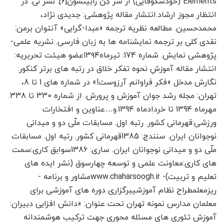
Elements (خودشکوفایی) از سر کِن رابینسون[6]. نشر نی. در
انتظار مجوز ارشاد.انتشار مقاله پژوهشی: جدیدی نژاد،
محمدحسین. مطالعه نظریه ترجمه «مبدا-گرایی» آنتوان برمن:
نقدی کلی بر ترجمه نمایشنامه ها به زبان فارسی. نشریه علمی-
پژوهشی نمایش. شماره 174: تیرماه۱۳۹۴عضو هیئت تحریریه:
انتشار مقاله آموزشِ نحوه تفکر خلاق در رتبه های برتر کنکور:
نگارش مدخل «فکر فراوانم آرزوست!» در شماره های 1 تا 8،
تهران: مجله رشد جوان آموزش و پرورش. از شماره 330 تا 338.
مهرماه 139۴ تا خردادماه 139۴.و…عناوین و افتخارات
ورزشی:قهرمانی کشور. رتبه اول. مسابقات ملّی دو و میدانی
نوجوانان ایران. سنندج: 1385قهرمانی کشور. رتبه اول. مسابقات
ملّی دو و میدانی نوجوانان ایران. ساری: 1386سوابق کاری:سمت
های کاری:معاونت علمی و توسعه چهارسوق (نشر ایده های
تعلیم و تربیت)- www.chaharsoogh.irمشاور و برنامه ­
ریزمعلمطراح نظام آموزشیبرگزاری دوره های آموزشی برای
معلمان مدارس نمونه تهران تحت عنوان: «دانش افزایی دبیران:
آموزش تئوری های مسئله محوری جهت ترکیب هوشمندانه