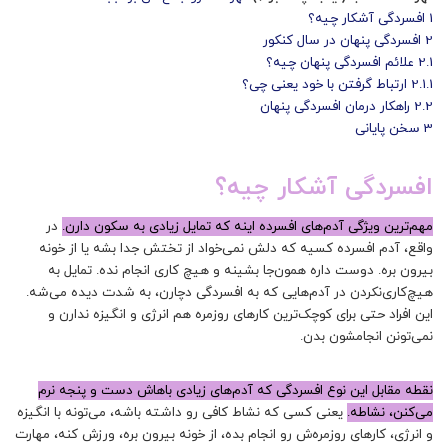
1
افسردگی آشکار چیه؟
2
افسردگی پنهان در سال کنکور
2.1
علائم افسردگی پنهان چیه؟
2.1.1
ارتباط گرفتن با خود یعنی چی؟
2.2
راهکار درمان افسردگی پنهان
3
سخن پایانی
افسردگی آشکار چیه؟
مهم‌ترین ویژگی‌ آدم‌های افسرده اینه که تمایل زیادی به سکون دارن.
در
واقع، آدم افسرده کسیه که دلش نمی‌خواد از تختش جدا بشه یا از خونه
بیرون بره. دوست داره همون‌جا بشینه و هیچ کاری انجام نده. تمایل به
هیچ‌کاری‌نکردن در ‌آدم‌هایی که به افسردگی دچارن، به شدت دیده می‌شه.
این افراد حتی برای کوچک‌ترین کارهای روزمره هم انرژی و انگیزه ندارن و
نمی‌تونن انجامشون بدن.
نقطه مقابل این نوع افسردگی که آدم‌های زیادی باهاش دست‌ و‌ پنجه نرم
می‌کنن، نشاطه.
یعنی کسی که نشاط کافی رو داشته باشه، می‌تونه با انگیزه
و انرژی، کارهای روزمره‌ش رو انجام بده، از خونه بیرون بره، ورزش کنه، مهارت