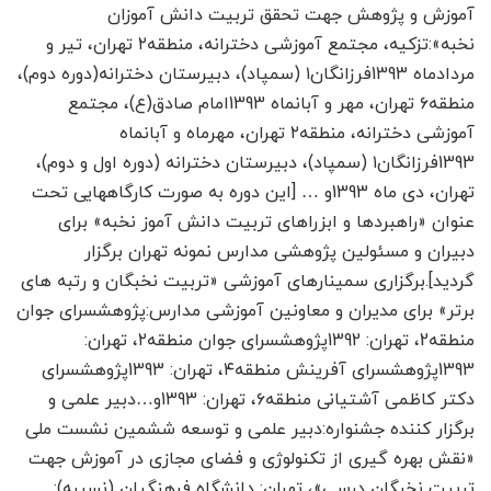
آموزش و پژوهش جهت تحقق تربیت دانش آموزان
نخبه»:تزکیه، مجتمع آموزشی دخترانه، منطقه۲ تهران، تیر و
مردادماه 1393فرزانگان۱ (سمپاد)، دبیرستان دخترانه(دوره دوم)،
منطقه۶ تهران، مهر و آبان­ماه 1393امام صادق(ع)، مجتمع
آموزشی دخترانه، منطقه۲ تهران، مهرماه و آبان­ماه
1393فرزانگان۱ (سمپاد)، دبیرستان دخترانه (دوره اول و دوم)،
تهران، دی ماه 1393و … [این دوره به صورت کارگاه­هایی تحت
عنوان «راهبردها و ابزراهای تربیت دانش آموز نخبه» برای
دبیران و مسئولین پژوهشی مدارس نمونه تهران برگزار
گردید].برگزاری سمینارهای آموزشی «تربیت نخبگان و رتبه های
برتر» برای مدیران و معاونین آموزشی مدارس:پژوهشسرای جوان
منطقه2، تهران: 1392پژوهشسرای جوان منطقه۲، تهران:
1393پژوهشسرای آفرینش منطقه۴، تهران: 1393پژوهشسرای
دکتر کاظمی آشتیانی منطقه۶، تهران: 1393و…دبیر علمی و
برگزار کننده جشنواره:دبیر علمی و توسعه ششمین نشست ملی
«نقش بهره گیری از تکنولوژی و فضای مجازی در آموزش جهت
تربیت نخبگان درسی»، تهران: دانشگاه فرهنگیان (نسیبه):