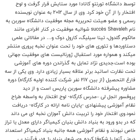
توسط دانشگاه تورنتوِ کانادا مورد ستایش قرار گرفت و لوح
افتخار را از آنِ خود کرد. وی از سال 2012 به عنوان نویسنده
رسمی و عضو هیئت تحریریه مجله موفقیت دانشگاه سوربن به
نام succès Shavaleh شوالیه موفقیت در کنار افرادی مانند
مالکوم گلدول، تینا سیلیگ، کارول دوک و… در مقالاتی علمی
دستاوردها و تئوری های خود را تحت عنوان نخبه پروری منتشر
میکند و همواره مورد استقبال ژورنالیست های موفقیت جهانی
بوده است.جدیدی نژاد تمایل به گذراندن دوره های آموزشی
تحت نظارت اساتید برتر علاقه بسیار زیادی دارد. وی یکی از سه
فارغ التحصیل (از بین 217 نفر شرکت کننده اولیه کارگاه) دوره
مشاوره پیشرفته دانشگاه سوربن پاریس است و از دید
پروفسور انجل لی –مدرس کارگاه- لوح افتخار به واسطه طراح
نظام آموزشی پیشنهادی -پایان نامه ارائه در کارگاه- دریافت
نمود.وی افتخار خود را تربیت دانش آموزان نخبه ای می داند
که در بدو ورود به بنیاد دانش بنیان کیمیاگر دارای معدل یا تراز
خاص نبودند و نظام آموزشی همه جانبه بنیاد کیمیاگر استعداد
درونی آنها را شکوفا کرده. وی شعار بنیاد را: «در فرآیند بی