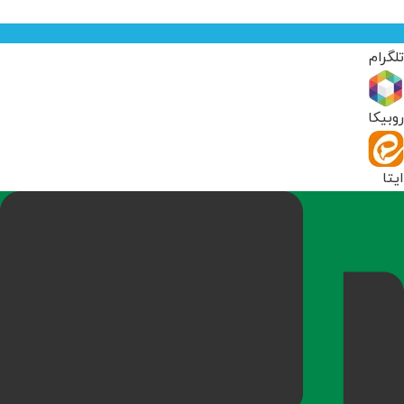
تلگرام
روبیکا
ایتا