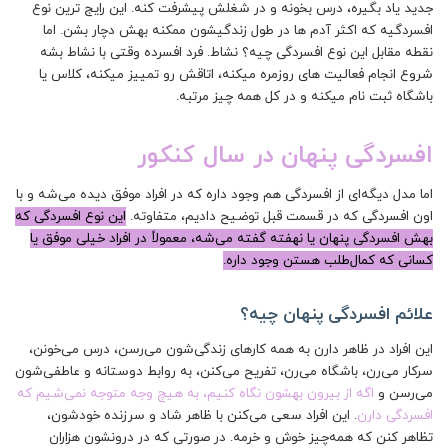
جدید یاد بگیره، درس بخونه و در شغلش پیشرفت کنه. این رایج ترین نوع
افسردگیه که اکثر آدم ها در طول زندگیشون ممکنه بهش دچار بشن. اما
نقطه مقابل این نوع افسردگی چیه؟ نشاط. فرد افسرده وقتی با نشاط بشه
شروع انجام فعالیت های روزمره میکنه، اتاقش رو تمییز میکنه، کلاس یا
باشگاه ثبت نام میکنه و در کل همه چیز مرتبه.
افسردگی پنهان در سال کنکور
اما مدل دیگه‌ای از افسردگی هم وجود داره که در افراد موفق دیده می‌شه و با
اون افسردگی که در قسمت قبل توضیح دادیم، متفاوته.
این نوع افسردگی که
بهش افسردگی پنهان یا نهفته گفته می‌شه، معمولاً در افراد خیلی موفق یا
کسانی که کمال‌طلب هستن وجود داره.
علائم افسردگی پنهان چیه؟
این افراد در ظاهر دارن به همه کارهای زندگی‌شون می‌رسن، درس می‌خونن،
سرکار می‌رن، باشگاه می‌رن، تفریح می‌کنن، به روابط دوستانه و عاطفی‌شون
می‌رسن و
اگه از بیرون بهشون نگاه کنیم، به هیچ وجه متوجه نمی‌شیم که
افسردگی دارن
. این افراد سعی می‌کنن با ظاهر شاد و سرزنده خودشون،
تظاهر کنن که همه‌چیز خوش و خرمه. در صورتی که در درونشون هزاران