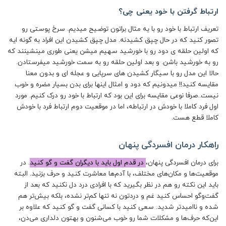
ارتباط گرفتن با خود یعنی چی؟
تعریف ارتباط با خود رو با یه مثال براتون توضیح میدیم. سرخ پوستی رو
تصور کنید که در حال چپق کشیدنه. مدل چپق کشیدن این افراد به گونه ایه
که اولین حلقه ی دود رو با خورشید سهیم میشن یعنی طوری مینشینند که
رو به خورشید باشن. و بعد اولین حلقه رو به سمت خورشید میفرستادن.
حالا این مدل رو با سیگار کشیدن های سرپایی و عجله ای و بدون معنا
مقایسه کنید!! میدونیم که دود و امثال اینها برای بدن بسیار مضره و خوب
نیست..صرفا نوعی مقایسه برای این بود که ارتباط با خود رو درک کنیم. مورد
اول فرد کاملا با خودش در ارتباطه، اما در موقعیت دوم ارتباط فرد با خودش
کاملا قطع هست.
راهکار درمان افسردگی پنهان
برای درمان افسردگی پنهان،
در قدم اول باید با دیگران گفت‌ و‌ گو کنید
. در
موقعیت‌ها و مکان‌های مختلف، با آدم‌ها معاشرت کنید و حرف بزنید. البته
باید این نکته رو هم در نظر بگیرید که با افرادی درد دل نکنید که بعد از
گفت‌و‌گو احساس کنید غم و دردتون نه تنها کم‌تر نشده، بلکه بیش‌تر هم
شده و ناامیدتر شدید. سعی کنید با کسانی گفت‌ و‌ گو کنید که علاوه بر
این‌که حرف‌ها و مشکلات شما رو خوب می‌شنون و بهتون دلداری می‌دن،