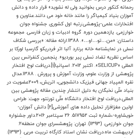
رحمانه کنکور درس بخوانید ولی له نشوید» قرار داده و دانش
آموزان بنیاد کیمیاگر را مانند خانه خود می دانند.عناوین و
افتخارات علمی-پژوهشی:رتبه اول کشوری. جشنواه جوان
خوارزمی. یازدهمین دوره. گروه ادبیات و زبان فارسی. مجموعه
داستان: «من…تو…او…». 1388.ارائه مقاله: «بررسی شکاف
نسلی در نمایشنامه خانه برنارد آلبا اثر فردریکو گارسیا لورکا بر
اساس نظریه تضاد نسلی پیر بوردیو». پنجمین کنفرانس بین
المللی «SELICUP». اکتبر 2012. اسپانیا[1].دریافت لوح افتخار
پژوهشی از وزارت علوم، وزارت آموزش و پرورش . 1388.مدال
نقره المپیاد جهانی فیزیک دانشجویی، اتریش، 2009عضویت در
بنیاد ملّی نخبگان به دلیل انتشار چندین مقاله پژوهشی بین
المللی.دریافت لوح افتخار دانشگاه ملّی تورنتو، جهت: طراحی
اولین مغزافزار تحلیل داده های آموزشی[2] دانش آموزان-
خویشاوره-،شماره ثبت 517952. 26 سپتامبر 2016.داور جشنواره
جوان خوارزمی. (1393). تهران: پژوهشسرای جوان منطقه۲:
اردیبهشت ماه.دریافت نشان استاد کارگاه تربیت مربی. (1393).