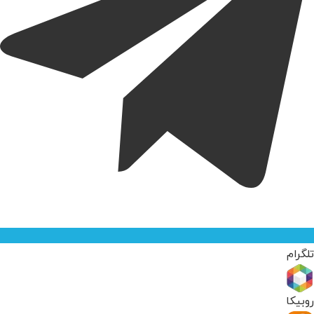
تلگرام
روبیکا