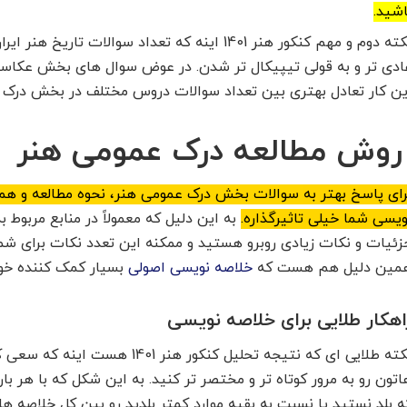
اشید.
نکته دوم و مهم کنکور هنر 1401 اینه که تعداد سوالات ت
ادی تر و به قولی تیپیکال تر شدن. در عوض سوال های بخش عکاسی 
ین کار تعادل بهتری بین تعداد سوالات دروس مختلف در بخش درک ع
وش مطالعه درک عمومی هنر
رای
پاسخ بهتر به
سوالات بخش درک عمومی هنر، نحوه مطالعه و ه
ویسی شما خیلی تاثیرگذاره.
به این دلیل که معمولاً در منابع مربوط 
زئیات و نکات زیادی
روبرو هستید و ممکنه این تعدد نکات برای شم
مین دلیل هم هست که
خلاصه نویسی اصولی
بسیار کمک کننده خوا
اهکار طلایی برای خلاصه نویسی
نکته طلایی ای که نتیجه تحلیل کنکور هنر 01
اتون رو به مرور کوتاه تر و مختصر تر کنید. به این شکل که با هر با
ه بلد نستید یا نسبت به بقیه موارد کمتر بلدید رو بین کل خلاصه ها