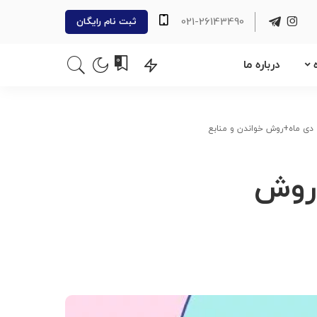
021-26143490
ثبت نام رایگان
0
درباره ما
 دی ماه+روش