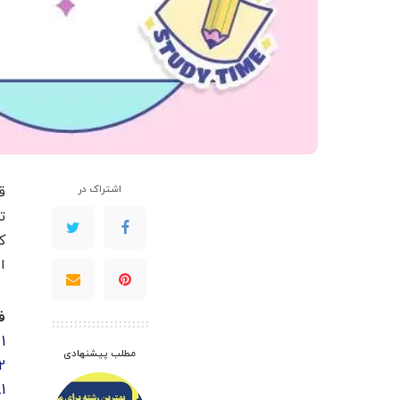
اشتراک در
ت
ک
ا
ف
1
مطلب پیشنهادی
2
.1