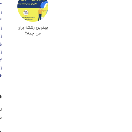
3
1
4
بهترین رشته برای
.1
من چیه؟
.1
5
.1
2
.1
6
د
س