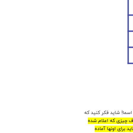
لبته اسما! شاید فکر کنید که
ف چیزی که اعلام شده
 برای اونها آماده