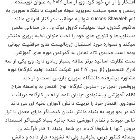
افتخار را از آنِ خود کرد. وی از سال 2012 به عنوان نویسنده
رسمی و عضو هیئت تحریریه مجله موفقیت دانشگاه سوربن به
نام succès Shavaleh شوالیه موفقیت در کنار افرادی مانند
مالکوم گلدول، تینا سیلیگ، کارول دوک و… در مقالاتی علمی
دستاوردها و تئوری های خود را تحت عنوان نخبه پروری منتشر
میکند و همواره مورد استقبال ژورنالیست های موفقیت جهانی
بوده است.جدیدی نژاد تمایل به گذراندن دوره های آموزشی
تحت نظارت اساتید برتر علاقه بسیار زیادی دارد. وی یکی از سه
فارغ التحصیل (از بین 217 نفر شرکت کننده اولیه کارگاه) دوره
مشاوره پیشرفته دانشگاه سوربن پاریس است و از دید
پروفسور انجل لی –مدرس کارگاه- لوح افتخار به واسطه طراح
نظام آموزشی پیشنهادی -پایان نامه ارائه در کارگاه- دریافت
نمود.وی افتخار خود را تربیت دانش آموزان نخبه ای می داند
که در بدو ورود به بنیاد دانش بنیان کیمیاگر دارای معدل یا تراز
خاص نبودند و نظام آموزشی همه جانبه بنیاد کیمیاگر استعداد
درونی آنها را شکوفا کرده. وی شعار بنیاد را: «در فرآیند بی
رحمانه کنکور درس بخوانید ولی له نشوید» قرار داده و دانش