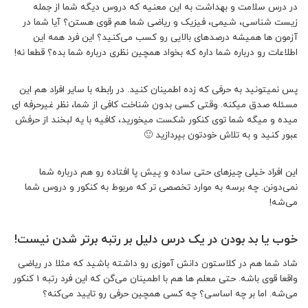
در درس سلامت و بهداشت به این معنیه که دروس دیگه شما از جمله
زیست شناسی، شیمی، فیزیک و ریاضی شما هم قوی هستن؟ آیا شما در
آزمون ها همیشه درصدهای بالایی رو کسب می‌کنید؟ این فرد همه این
اطلاعات رو درباره شما داره که بخواد همچین نظری درباره شما بده؟ قطعا نه!
پس نمیتونید به حرفی که زده اطمینان کنید. در رابطه با سایر افراد هم این
مسئله صدق میکنه. وقتی کسی بدون شناخت کافی از شما، نظر غیرحرفه ای
میده و میگه شما توی کنکور شکست میخورید، کافیه با یه لبخند از حرفش
عبور کنید و به تلاش خودتون بپردازید 🙂
این افراد خیلی چیزهای حتی ساده و پیش پا افتاده رو هم درباره شما
نمی‌دونن. چه برسه به موارد تخصصی تر که مربوط به کنکور و دروس شما
می‌شه!
خوب یا بد بودن در یک درس دلیل بر رتبه برتر شدن نیست!
شاد شما هم در کلاستون دانش آموزی رو داشته باشید که مثلا در ریاضی
واقعا قوی باشه. حتی معلم ها هم با اطمینان می‌گن که این فرد رتبه 1 کنکور
می‌شه. اما بر چه اساسی؟ چه کسی همچین حرفی رو تایید می‌کنه؟