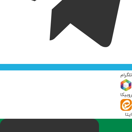
تلگرام
روبیکا
ایتا