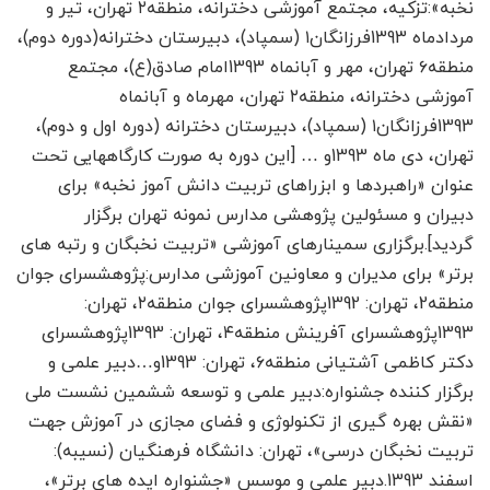
نخبه»:تزکیه، مجتمع آموزشی دخترانه، منطقه۲ تهران، تیر و
مردادماه 1393فرزانگان۱ (سمپاد)، دبیرستان دخترانه(دوره دوم)،
منطقه۶ تهران، مهر و آبان­ماه 1393امام صادق(ع)، مجتمع
آموزشی دخترانه، منطقه۲ تهران، مهرماه و آبان­ماه
1393فرزانگان۱ (سمپاد)، دبیرستان دخترانه (دوره اول و دوم)،
تهران، دی ماه 1393و … [این دوره به صورت کارگاه­هایی تحت
عنوان «راهبردها و ابزراهای تربیت دانش آموز نخبه» برای
دبیران و مسئولین پژوهشی مدارس نمونه تهران برگزار
گردید].برگزاری سمینارهای آموزشی «تربیت نخبگان و رتبه های
برتر» برای مدیران و معاونین آموزشی مدارس:پژوهشسرای جوان
منطقه2، تهران: 1392پژوهشسرای جوان منطقه۲، تهران:
1393پژوهشسرای آفرینش منطقه۴، تهران: 1393پژوهشسرای
دکتر کاظمی آشتیانی منطقه۶، تهران: 1393و…دبیر علمی و
برگزار کننده جشنواره:دبیر علمی و توسعه ششمین نشست ملی
«نقش بهره گیری از تکنولوژی و فضای مجازی در آموزش جهت
تربیت نخبگان درسی»، تهران: دانشگاه فرهنگیان (نسیبه):
اسفند 1393.دبیر علمی و موسس «جشنواره ایده های برتر»،