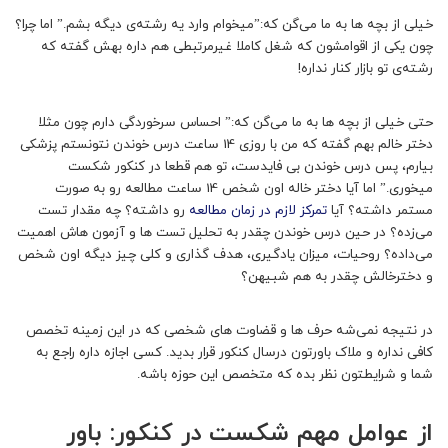
خیلی از بچه ها به ما می‌گن که:”میخوام وارد یه رشته‌ی دیگه بشم.” اما چرا؟
چون یکی از اقوامشون که شغل کاملا غیرمرتبطی هم داره بهش گفته که
رشته‌ی تو بازار کنار نداره!
حتی خیلی از بچه ها به ما می‌گن که:” احساس سرخوردگی دارم چون مثلا
دختر خالم بهم گفته که من با روزی 14 ساعت درس خوندن نتونستم پزشکی
بیارم، پس درس خوندن بی فایدست، تو هم قطعا در کنکور شکست
میخوری‌.” اما آیا دختر خاله اون شخص 14 ساعت مطالعه رو به صورت
مستمر داشته؟ آیا
تمرکز لازم در زمان مطالعه
رو داشته؟ چه مقدار تست
می‌زده؟ در حین درس خوندن چقدر به تحلیل تست ها و آزمون هاش اهمیت
می‌داده؟ روحیات، میزان یادگیری، هدف گذاری و کلی چیز دیگه اون شخص
و دخترخالش چقدر به هم شبیهن؟
در نتیجه نمی‌شه حرف ها و قضاوت های شخصی که در این زمینه تخصص
کافی نداره و ملاک باورتون درسال کنکور قرار بدید. کسی اجازه داره راجع به
شما و شرایطتون نظر بده که متخصص این حوزه باشه.
از عوامل مهم شکست در کنکور: باور