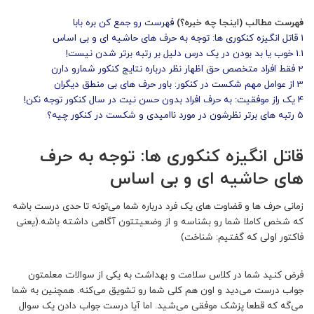
فهرست مطالب (اینجا چه خبره؟)
فهرست رو جمع کن بره بابا
1
قاتل انگیزه کنکوری ها: توجه به حرف های حاشیه ای و بی اساس
1.1
خوب یا بد بودن در یک درس دلیل بر رتبه برتر شدن نیست!
2
فقط افراد متخصص حق اظهار نظر درباره نتایج کنکور شمارو دارن
3
از عوامل مهم شکست در کنکور: باور حرف های بی منطق دیگران
4
یک راز موفقیت: به حرف افراد بدون حسن نیت در سال کنکور توجه نکن!
5
رتبه های برتر نظرشون در مورد ناامیدی و شکست در کنکور چیه؟
قاتل انگیزه کنکوری ها: توجه به حرف
های حاشیه ای و بی اساس
زمانی حرف ها و قضاوت های یک فرد درباره شما می‌تونه تا حدی درست باشه
که شخص کاملا شما رو بشناسه و از وضعیتتون آگاهی داشته باشه.(یعنی
فاکتور اولی که گفتیم: شناخت)
فرض کنید شما در کلاس سلامت و بهداشت به یکی از سوالات معلمتون
جواب درست می‌دید و اون هم کلی شما رو تشویق می‌کنه. همچنین به شما
می‌گه که قطعا پزشک موفقی می‌شید. اما آیا درست جواب دادن یک سوال