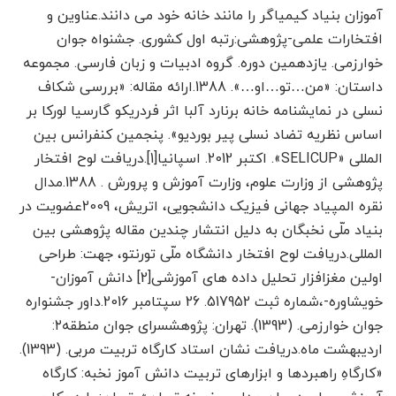
آموزان بنیاد کیمیاگر را مانند خانه خود می دانند.عناوین و
افتخارات علمی-پژوهشی:رتبه اول کشوری. جشنواه جوان
خوارزمی. یازدهمین دوره. گروه ادبیات و زبان فارسی. مجموعه
داستان: «من…تو…او…». 1388.ارائه مقاله: «بررسی شکاف
نسلی در نمایشنامه خانه برنارد آلبا اثر فردریکو گارسیا لورکا بر
اساس نظریه تضاد نسلی پیر بوردیو». پنجمین کنفرانس بین
المللی «SELICUP». اکتبر 2012. اسپانیا[1].دریافت لوح افتخار
پژوهشی از وزارت علوم، وزارت آموزش و پرورش . 1388.مدال
نقره المپیاد جهانی فیزیک دانشجویی، اتریش، 2009عضویت در
بنیاد ملّی نخبگان به دلیل انتشار چندین مقاله پژوهشی بین
المللی.دریافت لوح افتخار دانشگاه ملّی تورنتو، جهت: طراحی
اولین مغزافزار تحلیل داده های آموزشی[2] دانش آموزان-
خویشاوره-،شماره ثبت 517952. 26 سپتامبر 2016.داور جشنواره
جوان خوارزمی. (1393). تهران: پژوهشسرای جوان منطقه۲:
اردیبهشت ماه.دریافت نشان استاد کارگاه تربیت مربی. (1393).
«کارگاهِ راهبردها و ابزارهای تربیت دانش آموز نخبه: کارگاه