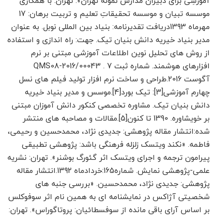
آموزشِی برای دبیران مدارس نمونه تهران». تهران: با همکاری
موسسه تبیان و موسسه تحقیقاتِ تعلیم و تربیت برهان: 17
مهرماه 1393دریافت تقدیرنامه: بنیاد بین المللی نوبل. به عنوان
مدیر بنیاد خیریه دانش بنیان تیک. جهت: راه اندازی و استفاده
از روش های تحلیل نوین اطلاعات آموزشی مبتنی بر نرم
افزارهای هوشمند. شماره ثبت QMS08-2016/00043 . 7
آگوست 2016.طراحی و ساخت نرم افزار تولید فیلم های نسل
چهارم آموزشی[3]: تیک بورد[4].موسس و مدیر بنیاد خیریه
دانش بنیان تیک. مشاوره تخصصی کنکور دانش آموزان مبتنی
بر خویشاوره. 1390 تا کنون[5].مقالات و مصاحبه های منتشر
شده:انتشار مقاله پژوهشی: جدیدی نژاد، محمدحسین و رحیمی،
فاطمه. «نکند ویتسک زلزله فرهنگی باشد: پژوهشی تطبیقی
پیرامون ترجمه و اجرای ویتسک اثر گئورگ بوشنر». تهران: نشریه
علمی-پژوهشی نمایش. شماره165:خردادماه 1392.انتشار مقاله
پژوهشی: جدیدی نژاد، محمدحسین. «بررسی جنبه های
شخصیتی آژاکس در نمایشنامه ای به همین نام اثر سوفوکلس
بر اساس آرای باقی مانده از سوفسطائیان: پروتاگوراس». تهران: