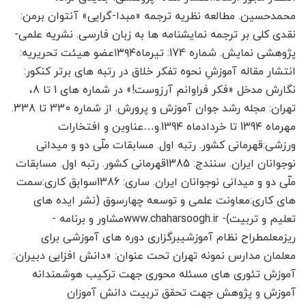
محمدحسین. مطالعه نظریه ترجمه «مبدا-گرایی» آنتوان برمن:
نقدی کلی بر ترجمه نمایشنامه ها به زبان فارسی. نشریه علمی-
پژوهشی نمایش. شماره 174: تیرماه۱۳۹۴عضو هیئت تحریریه:
انتشار مقاله آموزشِ نحوه تفکر خلاق در رتبه های برتر کنکور:
نگارش مدخل «فکر فراوانم آرزوست!» در شماره های 1 تا 8،
تهران: مجله رشد جوان آموزش و پرورش. از شماره 330 تا 338.
مهرماه 139۴ تا خردادماه 139۴.و…عناوین و افتخارات
ورزشی:قهرمانی کشور. رتبه اول. مسابقات ملّی دو و میدانی
نوجوانان ایران. سنندج: 1385قهرمانی کشور. رتبه اول. مسابقات
ملّی دو و میدانی نوجوانان ایران. ساری: 1386سوابق کاری:سمت
های کاری:معاونت علمی و توسعه چهارسوق (نشر ایده های
تعلیم و تربیت)- www.chaharsoogh.irمشاور و برنامه ­
ریزمعلمطراح نظام آموزشیبرگزاری دوره های آموزشی برای
معلمان مدارس نمونه تهران تحت عنوان: «دانش افزایی دبیران:
آموزش تئوری های مسئله محوری جهت ترکیب هوشمندانه
آموزش و پژوهش جهت تحقق تربیت دانش آموزان