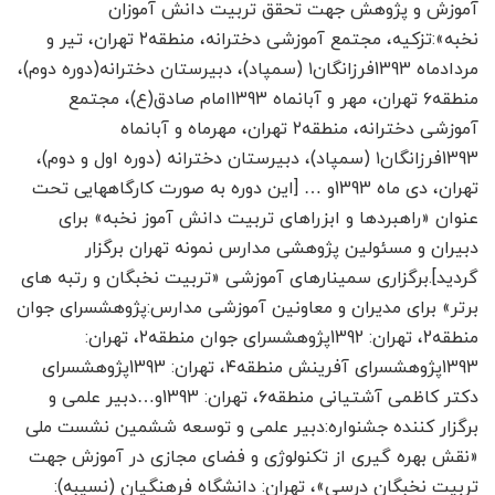
آموزش و پژوهش جهت تحقق تربیت دانش آموزان
نخبه»:تزکیه، مجتمع آموزشی دخترانه، منطقه۲ تهران، تیر و
مردادماه 1393فرزانگان۱ (سمپاد)، دبیرستان دخترانه(دوره دوم)،
منطقه۶ تهران، مهر و آبان­ماه 1393امام صادق(ع)، مجتمع
آموزشی دخترانه، منطقه۲ تهران، مهرماه و آبان­ماه
1393فرزانگان۱ (سمپاد)، دبیرستان دخترانه (دوره اول و دوم)،
تهران، دی ماه 1393و … [این دوره به صورت کارگاه­هایی تحت
عنوان «راهبردها و ابزراهای تربیت دانش آموز نخبه» برای
دبیران و مسئولین پژوهشی مدارس نمونه تهران برگزار
گردید].برگزاری سمینارهای آموزشی «تربیت نخبگان و رتبه های
برتر» برای مدیران و معاونین آموزشی مدارس:پژوهشسرای جوان
منطقه2، تهران: 1392پژوهشسرای جوان منطقه۲، تهران:
1393پژوهشسرای آفرینش منطقه۴، تهران: 1393پژوهشسرای
دکتر کاظمی آشتیانی منطقه۶، تهران: 1393و…دبیر علمی و
برگزار کننده جشنواره:دبیر علمی و توسعه ششمین نشست ملی
«نقش بهره گیری از تکنولوژی و فضای مجازی در آموزش جهت
تربیت نخبگان درسی»، تهران: دانشگاه فرهنگیان (نسیبه):