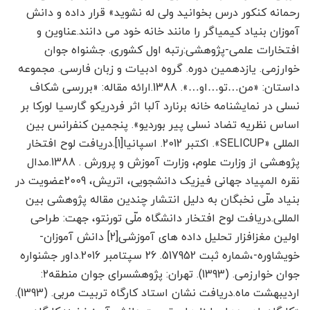
رحمانه کنکور درس بخوانید ولی له نشوید» قرار داده و دانش
آموزان بنیاد کیمیاگر را مانند خانه خود می دانند.عناوین و
افتخارات علمی-پژوهشی:رتبه اول کشوری. جشنواه جوان
خوارزمی. یازدهمین دوره. گروه ادبیات و زبان فارسی. مجموعه
داستان: «من…تو…او…». 1388.ارائه مقاله: «بررسی شکاف
نسلی در نمایشنامه خانه برنارد آلبا اثر فردریکو گارسیا لورکا بر
اساس نظریه تضاد نسلی پیر بوردیو». پنجمین کنفرانس بین
المللی «SELICUP». اکتبر 2012. اسپانیا[1].دریافت لوح افتخار
پژوهشی از وزارت علوم، وزارت آموزش و پرورش . 1388.مدال
نقره المپیاد جهانی فیزیک دانشجویی، اتریش، 2009عضویت در
بنیاد ملّی نخبگان به دلیل انتشار چندین مقاله پژوهشی بین
المللی.دریافت لوح افتخار دانشگاه ملّی تورنتو، جهت: طراحی
اولین مغزافزار تحلیل داده های آموزشی[2] دانش آموزان-
خویشاوره-،شماره ثبت 517952. 26 سپتامبر 2016.داور جشنواره
جوان خوارزمی. (1393). تهران: پژوهشسرای جوان منطقه۲:
اردیبهشت ماه.دریافت نشان استاد کارگاه تربیت مربی. (1393).