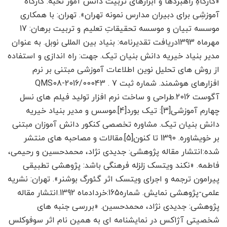
«کارگاهِ راهبردها و ابزارهای تربیت دانش آموز نخبه: کارگاه
آموزشِی برای دبیران مدارس نمونه تهران». تهران: با همکاری
موسسه تبیان و موسسه تحقیقاتِ تعلیم و تربیت برهان: 17
مهرماه 1393دریافت تقدیرنامه: بنیاد بین المللی نوبل. به عنوان
مدیر بنیاد خیریه دانش بنیان تیک. جهت: راه اندازی و استفاده
از روش های تحلیل نوین اطلاعات آموزشی مبتنی بر نرم
افزارهای هوشمند. شماره ثبت QMS08-2016/00043 . 7
آگوست 2016.طراحی و ساخت نرم افزار تولید فیلم های نسل
چهارم آموزشی[3]: تیک بورد[4].موسس و مدیر بنیاد خیریه
دانش بنیان تیک. مشاوره تخصصی کنکور دانش آموزان مبتنی
بر خویشاوره. 1390 تا کنون[5].مقالات و مصاحبه های منتشر
شده:انتشار مقاله پژوهشی: جدیدی نژاد، محمدحسین و رحیمی،
فاطمه. «نکند ویتسک زلزله فرهنگی باشد: پژوهشی تطبیقی
پیرامون ترجمه و اجرای ویتسک اثر گئورگ بوشنر». تهران: نشریه
علمی-پژوهشی نمایش. شماره165:خردادماه 1392.انتشار مقاله
پژوهشی: جدیدی نژاد، محمدحسین. «بررسی جنبه های
شخصیتی آژاکس در نمایشنامه ای به همین نام اثر سوفوکلس