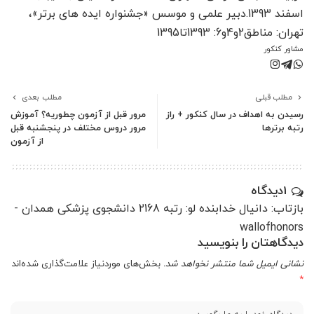
اسفند 1393.دبیر علمی و موسس «جشنواره ایده های برتر»،
تهران: مناطق2و4و6: 1393تا1395
مشاور کنکور
مطلب قبلی
مطلب بعدی
رسیدن به اهداف در سال کنکور + راز
مرور قبل از آزمون چطوریه؟ آموزش
رتبه برترها
مرور دروس مختلف در پنجشنبه قبل
از آزمون
1دیدگاه
بازتاب: دانیال خدابنده لو: رتبه 2168 دانشجوی پزشکی همدان -
wallofhonors
دیدگاهتان را بنویسید
نشانی ایمیل شما منتشر نخواهد شد.
بخش‌های موردنیاز علامت‌گذاری شده‌اند
*