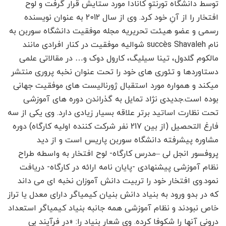
توسط دانشگاه تورنتوِ کانادا مورد ستایش قرار گرفت و لوح
افتخار را از آنِ خود کرد. وی از سال 2012 به عنوان نویسنده
رسمی و عضو هیئت تحریریه مجله موفقیت دانشگاه سوربن به
نام succès Shavaleh شوالیه موفقیت در کنار افرادی مانند
مالکوم گلدول، تینا سیلیگ، کارول دوک و… در مقالاتی علمی
دستاوردها و تئوری های خود را تحت عنوان نخبه پروری منتشر
میکند و همواره مورد استقبال ژورنالیست های موفقیت جهانی
بوده است.جدیدی نژاد تمایل به گذراندن دوره های آموزشی
تحت نظارت اساتید برتر علاقه بسیار زیادی دارد. وی یکی از سه
فارغ التحصیل (از بین 217 نفر شرکت کننده اولیه کارگاه) دوره
مشاوره پیشرفته دانشگاه سوربن پاریس است و از دید
پروفسور انجل لی –مدرس کارگاه- لوح افتخار به واسطه طراح
نظام آموزشی پیشنهادی -پایان نامه ارائه در کارگاه- دریافت
نمود.وی افتخار خود را تربیت دانش آموزان نخبه ای می داند
که در بدو ورود به بنیاد دانش بنیان کیمیاگر دارای معدل یا تراز
خاص نبودند و نظام آموزشی همه جانبه بنیاد کیمیاگر استعداد
درونی آنها را شکوفا کرده. وی شعار بنیاد را: «در فرآیند بی