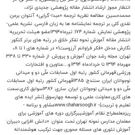
انتظار مجوز ارشاد.انتشار مقاله پژوهشی: جدیدی نژاد،
محمدحسین. مطالعه نظریه ترجمه «مبدا-گرایی» آنتوان برمن:
نقدی کلی بر ترجمه نمایشنامه ها به زبان فارسی. نشریه علمی-
پژوهشی نمایش. شماره 174: تیرماه۱۳۹۴عضو هیئت تحریریه:
انتشار مقاله آموزشِ نحوه تفکر خلاق در رتبه های برتر کنکور:
نگارش مدخل «فکر فراوانم آرزوست!» در شماره های 1 تا 8،
تهران: مجله رشد جوان آموزش و پرورش. از شماره 330 تا 338.
مهرماه 139۴ تا خردادماه 139۴.و…عناوین و افتخارات
ورزشی:قهرمانی کشور. رتبه اول. مسابقات ملّی دو و میدانی
نوجوانان ایران. سنندج: 1385قهرمانی کشور. رتبه اول. مسابقات
ملّی دو و میدانی نوجوانان ایران. ساری: 1386سوابق کاری:سمت
های کاری:معاونت علمی و توسعه چهارسوق (نشر ایده های
تعلیم و تربیت)- www.chaharsoogh.irمشاور و برنامه ­
ریزمعلمطراح نظام آموزشیبرگزاری دوره های آموزشی برای
معلمان مدارس نمونه تهران تحت عنوان: «دانش افزایی دبیران:
آموزش تئوری های مسئله محوری جهت ترکیب هوشمندانه