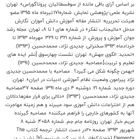
بر اساس آرای باقی مانده از سوفسطائیان: پروتاگوراس». تهران:
نشریه علمی-پژوهشی نمایش. شماره171:تیرماه ماه 1395.عضو
هیئت تحریریه: انتشار مقاله آموزشِ دانش آموزان: نگارش
مدخل «عالیجناب تفکر» در شماره های 1 تا 8، تهران: مجله رشد
جوان آموزش و پرورش. از شماره 321 تا 329. مهرماه 1393 تا
خردادماه 1393.سخنرانی: جدیدی نژاد، محمدحسین. (1393).
«تحدید: الگوی جهش». تهران: نشست چهارسوق [نشر ایده های
تعلیم و تربیت].مصاحبه: جدیدی نژاد، محمدحسین. (1391).
«بهمن چگونه شکل می گیرد؟ : مصاحبه با محمدحسین جدیدی
نژاد پیرامون وضعیت نظام آموزشی ادبیات در ایران». تهران:
دوره جدید: شماره 21: دوشنبه 4 دی ماه 1391: صفحه 37مصاحبه:
جدیدی نژاد، محمدحسین. (1393). «دلالی برای فرار مغزها:دلالان
هم از اختراعات دانش آموزی سود می­برند و هم زمینه مهاجرت
آنها به کشورهای خارجی را فراهم می­کنند». مصاحبه گیرنده:
مریم خباز. تهران: روزنامه جام جم. شماره 4058: شنبه 8
شهریور 1393: صفحه ۲۰در دست انتشار: ترجمه کتاب The
Elements (خودشکوفایی) از سر کِن رابینسون[6]. نشر نی. در