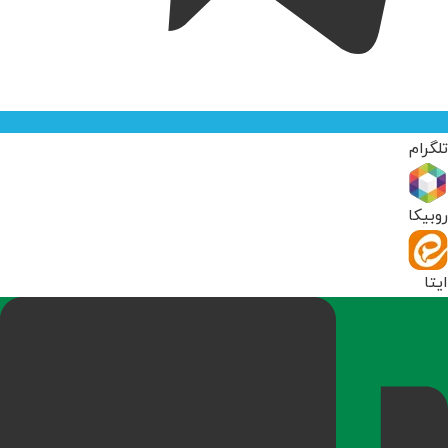
تلگرام
روبیکا
ایتا