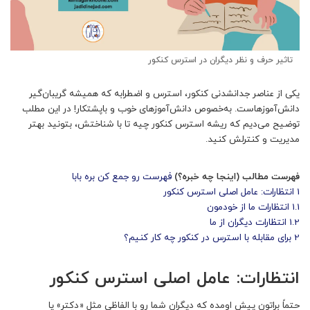
تاثیر حرف و نظر دیگران در استرس کنکور
یکی از عناصر جدانشدنی کنکور، استرس و اضطرابه که همیشه گریبان‌گیر
دانش‌آموزهاست. به‌خصوص دانش‌آموزهای خوب و باپشتکار! در این مطلب
توضیح می‌دیم که ریشه استرس کنکور چیه تا با شناختش، بتونید بهتر
مدیریت و کنترلش کنید.
فهرست مطالب (اینجا چه خبره؟)
فهرست رو جمع کن بره بابا
1
انتظارات: عامل اصلی استرس کنکور
1.1
انتظارات ما از خودمون
1.2
انتظارات دیگران از ما
2
برای مقابله با استرس در کنکور چه کار کنیم؟
انتظارات: عامل اصلی استرس کنکور
حتماً براتون پیش اومده که دیگران شما رو با الفاظی مثل «دکتر» یا