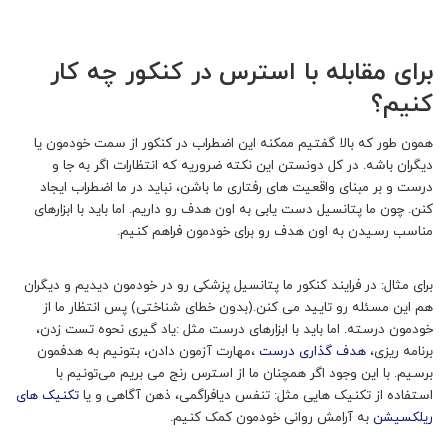
برای مقابله با استرس در کنکور چه کار
کنیم؟
همون طور که بالا گفتیم ممکنه این اضطراب در کنکور از سمت خودمون یا
دیگران باشه. در کل دونستن این نکته ضروریه که انتظارات اگر به جا و
درست و بر مبنای واقعیت های رفتاری ما باشن، نباید در ما اضطراب ایجاد
کنن. چون ما پتانسیل دست یابی به اون هدف رو داریم. اما باید با ابزارهای
مناسب رسیدن به اون هدف رو برای خودمون فراهم کنیم.
برای مثال: در فرایند کنکور ما پتانسیل پزشکی رو در خودمون دیدیم و دیگران
هم این مسئله رو تایید می کنن.(بدون خطای شناختی) پس انتظار ما از
خودمون درسته. اما باید با ابزارهای درست مثل :یاد گیری نحوه تست زدن،
برنامه ریزی،
هدف گذاری درست
،مهارت آزمون دادن، بتونیم به هدفمون
برسیم. با این وجود اگر همچنان ما از استرس رنج می بریم می‌تونیم با
استفاده از تکنیک هایی مثل: تنفس دیافراگمی، ذهن آگاهی و یا
تکنیک های
ریلکسیشن
به آرامش روانی خودمون کمک کنیم.