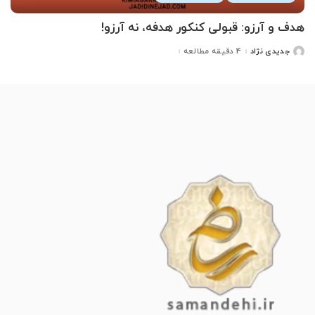
هدف و آرزو: قبولی کنکور هدفه، نه آرزو!
جدیدی نژاد
4 دقیقه مطالعه
ارسال
شده
توسط