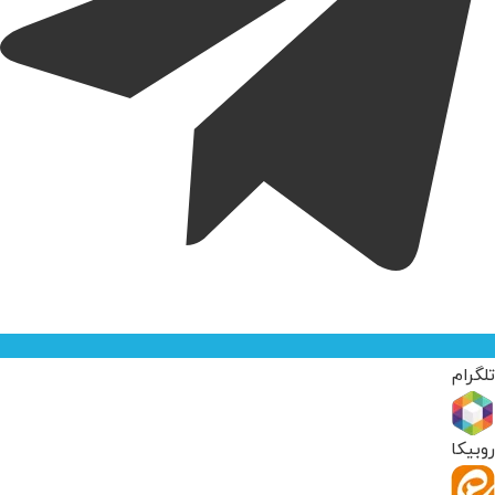
تلگرام
روبیکا