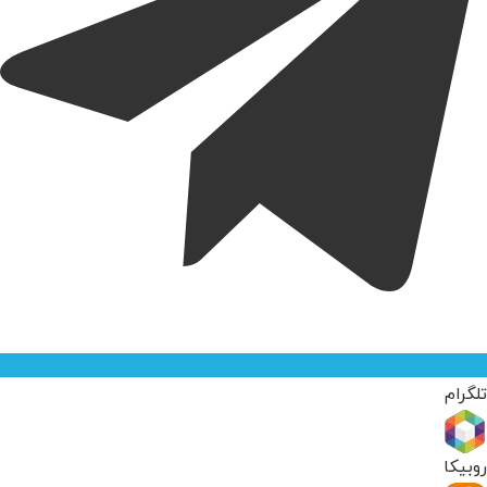
تلگرام
روبیکا