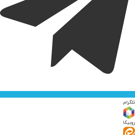
تلگرام
روبیکا