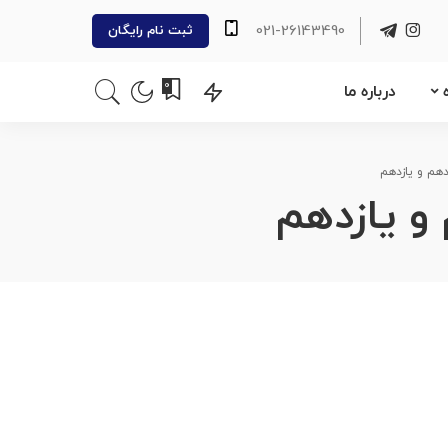
021-26143490
ثبت نام رایگان
0
درباره ما
دهم و یازدهم
و یازدهم