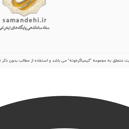
ت متعلق به مجموعه "کیمیاگرخونه" می باشد و استفاده از مطالب بدون ذکر ن