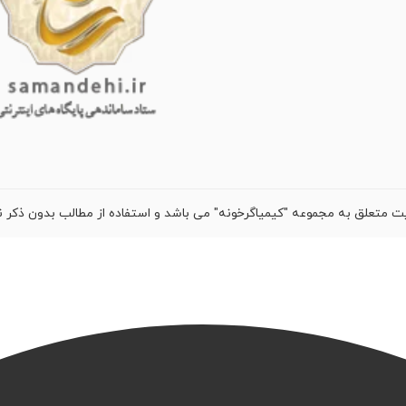
ت متعلق به مجموعه "کیمیاگرخونه" می باشد و استفاده از مطالب بدون ذکر ن