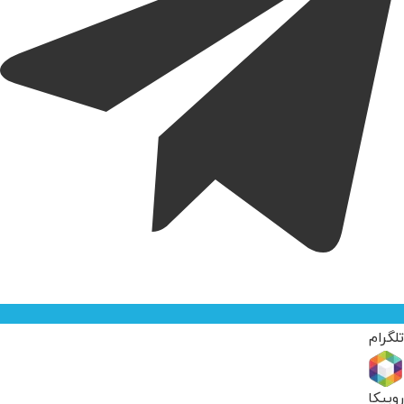
تلگرام
روبیکا