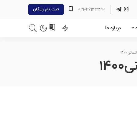
021-26143490
ثبت نام رایگان
0
درباره ما
نی1400
14