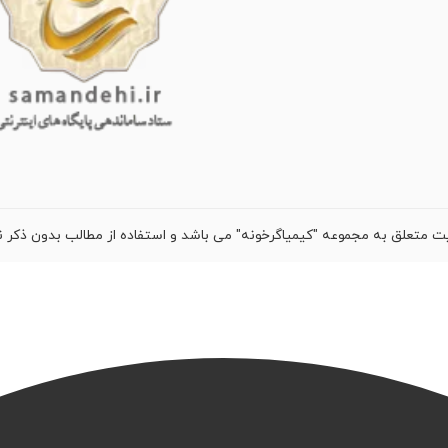
ت متعلق به مجموعه "کیمیاگرخونه" می باشد و استفاده از مطالب بدون ذکر ن