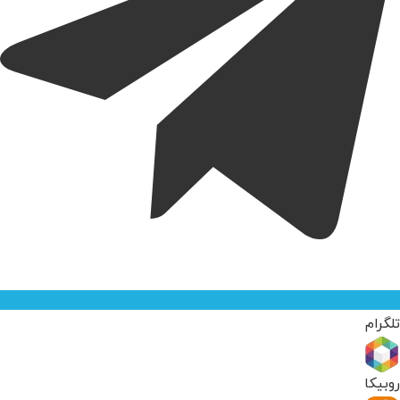
تلگرام
روبیکا