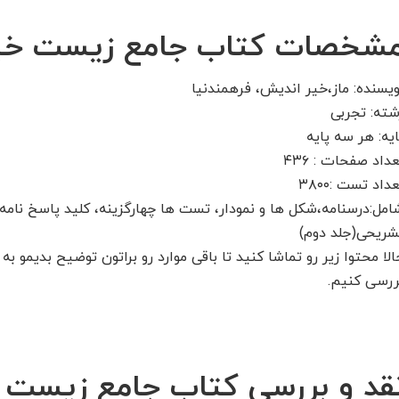
شخصات کتاب جامع زیست خی
ویسنده: ماز،خیر اندیش، فرهمندنیا
شته: تجربی
ایه: هر سه پایه
عداد صفحات : ۴۳۶
داد تست :۳۸۰۰
امل:درسنامه،شکل ها و نمودار، تست ها چهارگزینه، کلید پاسخ نامه 
شریحی(جلد دوم)
الا محتوا زیر رو تماشا کنید تا باقی موارد رو براتون توضیح بدیمو به
ررسی کنیم.
قد و بررسی کتاب جامع زیست 