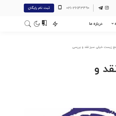
021-26143490
ثبت نام رایگان
0
درباره ما
ع زیست خیلی سبز:نقد و بررسی
د و