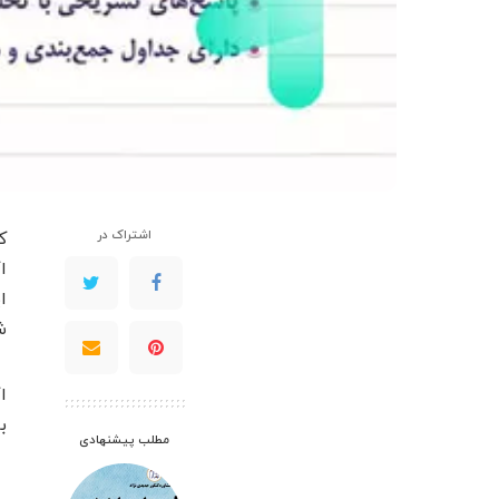
اشتراک در
ک
ا
ا
ش
ا
ب
مطلب پیشنهادی