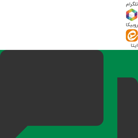
تلگرام
روبیکا
ایتا