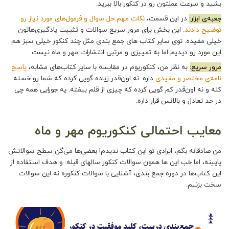
بشید و سرعت عملتون رو در کنکور بالا ببرید.
جعبه‌ی ابزار:
در این قسمت،
نکات مهم حل سوال و فرمول‌های مورد نیاز رو
توضیح دادند
. این بخش برای مرور سریع سوالات و تثبیت یادگیری‌هاتون
خیلی مفیده. توی سایر کتاب های جمع بندی مثل چند کنکور خیلی سبز هم
این مورد رو دیدیم اما به تمییزی و مرتبی انتشارات مهر و ماه نیست
مرور سریع:
به نظر من، کنکوریوم در مقایسه با سایر کتاب‌های مشابه،
پاسخ‌
نامه‌ی مختصر و مفیدی
داره. نه اون‌قدر زیاده‌ گویی کرده که شما رو خسته
کنه و نه اون‌قدر کم‌ گویی کرده که چیزی از قلم بیفته. یه جورایی همه چی
در حد تعادل و بالانس قرار داره.
معایب احتمالی کنکوریوم مهر و ماه
من صادقانه بگم، ایرادی تو این کتاب ندیدم! بعضی‌ها می‌گن سطح سوالاتش
پایینه، اما خب این ها همون سوالات کنکور سالهای قبله. و هدف استفاده از
این کتاب‌ها در دوره جمع بندی، آشنایی با سوالات کنکوره نه این سوالات
سخت بزنیم.