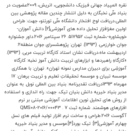
نقره المپیاد جهانی فیزیک دانشجویی، اتریش، 2009عضویت در
بنیاد ملّی نخبگان به دلیل انتشار چندین مقاله پژوهشی بین
المللی.دریافت لوح افتخار دانشگاه ملّی تورنتو، جهت: طراحی
اولین مغزافزار تحلیل داده های آموزشی[2] دانش آموزان-
خویشاوره-،شماره ثبت 517952. 26 سپتامبر 2016.داور جشنواره
جوان خوارزمی. (1393). تهران: پژوهشسرای جوان منطقه۲:
اردیبهشت ماه.دریافت نشان استاد کارگاه تربیت مربی. (1393).
«کارگاهِ راهبردها و ابزارهای تربیت دانش آموز نخبه: کارگاه
آموزشِی برای دبیران مدارس نمونه تهران». تهران: با همکاری
موسسه تبیان و موسسه تحقیقاتِ تعلیم و تربیت برهان: 17
مهرماه 1393دریافت تقدیرنامه: بنیاد بین المللی نوبل. به عنوان
مدیر بنیاد خیریه دانش بنیان تیک. جهت: راه اندازی و استفاده
از روش های تحلیل نوین اطلاعات آموزشی مبتنی بر نرم
افزارهای هوشمند. شماره ثبت QMS08-2016/00043 . 7
آگوست 2016.طراحی و ساخت نرم افزار تولید فیلم های نسل
چهارم آموزشی[3]: تیک بورد[4].موسس و مدیر بنیاد خیریه