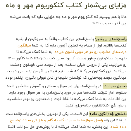
مزایای بی‌شمار کتاب کنکوریوم مهر و ماه
حالا با هم ببینیم که
کنکوریوم مهر و ماه
چه مزایایی داره که باعث می‌شه
این‌ قدر محبوب باشه:
پاسخ‌نامه‌ی بی‌نظیر:
پاسخ‌نامه‌ی این کتاب، واقعاً یه سروگردن از بقیه
کتاب‌ها بالاتره. اول از همه، یه تحلیل آزمون داره که به شما
میانگین
درصدهای مطلوب رو در هر درس نشون می‌ده
. به شما کمک می‌کنه تا
بفهمید عملکردتون چطور هست. کاربرد اصلی کجاست؟مثلا شما کنکور 1400
رو می‌زنید، یکی از دروس خیلی سخته. بعد از درصد سی خودتون وحشت
می‌کنید. این کمکتون می‌کنه که شما متوجه بشین اگر من زدم سی درصد،
میانگین درصد بچه‌هایی که تونستن نتیجه‌ی قابل قبولی بگیرن، اینقدر بوده.
تحلیل سوالات:
در پاسخ‌نامه، برای هر سوال، سختی و آسونی مشخص شده.
بعلاوه، آمار شرکت‌ کننده‌ها هم در مورد پاسخ‌دادن به هر سوال وجود داره.
این اطلاعات به شما کمک می‌کنه تا نقاط قوت و ضعفتون رو بهتر بشناسید
و برای رفع اشکالاتتون برنامه‌ریزی کنید.
نقشه‌ی راه (الگوی دام):
این قسمت، یکی از بهترین بخش‌های پاسخ‌نامه‌ست.
در نقشه‌ی راه،
راه‌حل سوال‌ها به صورت گام به گام و با زبانی ساده توضیح
داده شده
. این بخش، به شما کمک می‌کنه تا با روش‌های حل سوالات آشنا