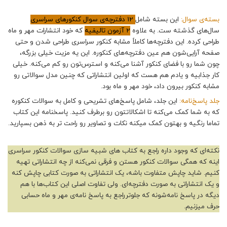
بسته‌ی سوال:
این بسته شامل
12 دفترچه‌ی سوال کنکورهای سراسری
سال‌های گذشته ست. به علاوه
2 آزمون تالیفیه
که خود انتشارات مهر و ماه
طراحی کرده. این دفترچه‌ها کاملاً مشابه کنکور سراسری طراحی شدن و حتی
صفحه آرایی‌شون هم عین دفترچه‌های کنکوره. این یه مزیت خیلی بزرگه،
چون شما رو با فضای کنکور آشنا می‌کنه و استرس‌تون رو کم می‌کنه. خیلی
کار جذابیه و یادم هم هست که اولین انتشاراتی که چنین مدل سوالاتی رو
مشابه کنکور بیرون داد، خود مهر و ماه بود.
جلد پاسخ‌نامه:
این جلد، شامل پاسخ‌های تشریحی و کامل به سوالات کنکوره
که به شما کمک می‌کنه تا اشکالاتتون رو برطرف کنید. پاسخنامه این کتاب
تماما رنگیه و بهتون کمک میکنه نکات و تصاویر رو راحت تر به ذهن بسپارید.
نکته‌ای که وجود داره راجع به کتاب های شبیه‌ سازی سوالات کنکور سراسری
اینه که همگی سوالات کنکور هستن و فرقی نمی‌کنه از چه انتشاراتی تهیه
کنیم. شاید چاپش متفاوت باشه، یک انتشاراتی به صورت کتابی چاپش کنه
و یک انتشاراتی به صورت دفترچه‌ای. ولی تفاوت اصلی این کتاب‌ها با هم
دیگه در پاسخ‌ نامه‌شونه که جلوترراجع به پاسخ‌ نامه‌ی مهر و ماه حسابی
حرف میزنیم.