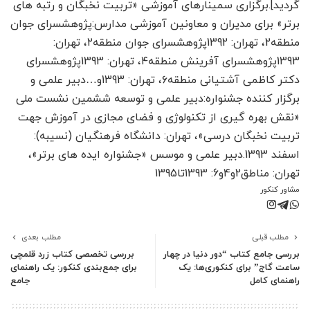
گردید].برگزاری سمینارهای آموزشی «تربیت نخبگان و رتبه های
برتر» برای مدیران و معاونین آموزشی مدارس:پژوهشسرای جوان
منطقه2، تهران: 1392پژوهشسرای جوان منطقه۲، تهران:
1393پژوهشسرای آفرینش منطقه۴، تهران: 1393پژوهشسرای
دکتر کاظمی آشتیانی منطقه۶، تهران: 1393و…دبیر علمی و
برگزار کننده جشنواره:دبیر علمی و توسعه ششمین نشست ملی
«نقش بهره گیری از تکنولوژی و فضای مجازی در آموزش جهت
تربیت نخبگان درسی»، تهران: دانشگاه فرهنگیان (نسیبه):
اسفند 1393.دبیر علمی و موسس «جشنواره ایده های برتر»،
تهران: مناطق2و4و6: 1393تا1395
مشاور کنکور
مطلب قبلی
مطلب بعدی
بررسی جامع کتاب “دور دنیا در چهار
بررسی تخصصی کتاب زرد قلمچی
ساعت گاج” برای کنکوری‌ها: یک
برای جمع‌بندی کنکور: یک راهنمای
راهنمای کامل
جامع