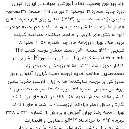
نژاد پیرامون وضعیت نظام آموزشی ادبیات در ایران». تهران:
دوره جدید: شماره 21: دوشنبه 4 دی ماه 1391: صفحه 37مصاحبه:
جدیدی نژاد، محمدحسین. (1393). «دلالی برای فرار مغزها:دلالان
هم از اختراعات دانش آموزی سود می­برند و هم زمینه مهاجرت
آنها به کشورهای خارجی را فراهم می­کنند». مصاحبه گیرنده:
مریم خباز. تهران: روزنامه جام جم. شماره 4058: شنبه 8
شهریور 1393: صفحه ۲۰در دست انتشار: ترجمه کتاب The
Elements (خودشکوفایی) از سر کِن رابینسون[6]. نشر نی. در
انتظار مجوز ارشاد.انتشار مقاله پژوهشی: جدیدی نژاد،
محمدحسین. مطالعه نظریه ترجمه «مبدا-گرایی» آنتوان برمن:
نقدی کلی بر ترجمه نمایشنامه ها به زبان فارسی. نشریه علمی-
پژوهشی نمایش. شماره 174: تیرماه۱۳۹۴عضو هیئت تحریریه:
انتشار مقاله آموزشِ نحوه تفکر خلاق در رتبه های برتر کنکور:
نگارش مدخل «فکر فراوانم آرزوست!» در شماره های 1 تا 8،
تهران: مجله رشد جوان آموزش و پرورش. از شماره 330 تا 338.
مهرماه 139۴ تا خردادماه 139۴.و…عناوین و افتخارات
ورزشی:قهرمانی کشور. رتبه اول. مسابقات ملّی دو و میدانی