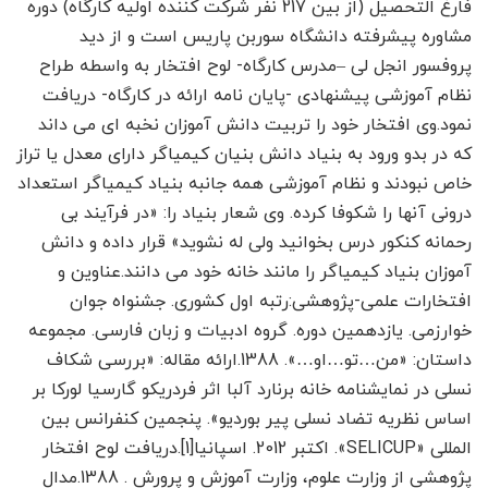
فارغ التحصیل (از بین 217 نفر شرکت کننده اولیه کارگاه) دوره
مشاوره پیشرفته دانشگاه سوربن پاریس است و از دید
پروفسور انجل لی –مدرس کارگاه- لوح افتخار به واسطه طراح
نظام آموزشی پیشنهادی -پایان نامه ارائه در کارگاه- دریافت
نمود.وی افتخار خود را تربیت دانش آموزان نخبه ای می داند
که در بدو ورود به بنیاد دانش بنیان کیمیاگر دارای معدل یا تراز
خاص نبودند و نظام آموزشی همه جانبه بنیاد کیمیاگر استعداد
درونی آنها را شکوفا کرده. وی شعار بنیاد را: «در فرآیند بی
رحمانه کنکور درس بخوانید ولی له نشوید» قرار داده و دانش
آموزان بنیاد کیمیاگر را مانند خانه خود می دانند.عناوین و
افتخارات علمی-پژوهشی:رتبه اول کشوری. جشنواه جوان
خوارزمی. یازدهمین دوره. گروه ادبیات و زبان فارسی. مجموعه
داستان: «من…تو…او…». 1388.ارائه مقاله: «بررسی شکاف
نسلی در نمایشنامه خانه برنارد آلبا اثر فردریکو گارسیا لورکا بر
اساس نظریه تضاد نسلی پیر بوردیو». پنجمین کنفرانس بین
المللی «SELICUP». اکتبر 2012. اسپانیا[1].دریافت لوح افتخار
پژوهشی از وزارت علوم، وزارت آموزش و پرورش . 1388.مدال