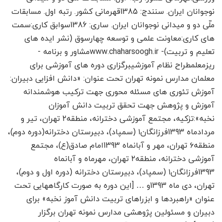
نوجوانان ایران. سنندج: 1385قهرمانی کشور. رتبه اول. مسابقات
ملّی دو و میدانی نوجوانان ایران. ساری: 1386سوابق کاری:سمت
های کاری:معاونت علمی و توسعه چهارسوق (نشر ایده های
تعلیم و تربیت)- www.chaharsoogh.irمشاور و برنامه ­
ریزمعلمطراح نظام آموزشیبرگزاری دوره های آموزشی برای
معلمان مدارس نمونه تهران تحت عنوان: «دانش افزایی دبیران:
آموزش تئوری های مسئله محوری جهت ترکیب هوشمندانه
آموزش و پژوهش جهت تحقق تربیت دانش آموزان
نخبه»:تزکیه، مجتمع آموزشی دخترانه، منطقه۲ تهران، تیر و
مردادماه 1393فرزانگان۱ (سمپاد)، دبیرستان دخترانه(دوره دوم)،
منطقه۶ تهران، مهر و آبان­ماه 1393امام صادق(ع)، مجتمع
آموزشی دخترانه، منطقه۲ تهران، مهرماه و آبان­ماه
1393فرزانگان۱ (سمپاد)، دبیرستان دخترانه (دوره اول و دوم)،
تهران، دی ماه 1393و … [این دوره به صورت کارگاه­هایی تحت
عنوان «راهبردها و ابزراهای تربیت دانش آموز نخبه» برای
دبیران و مسئولین پژوهشی مدارس نمونه تهران برگزار